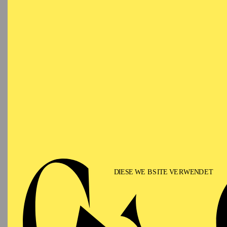
VO
Ringlokschuppen Ruhr
NACH
Eine Ei
besonde
Mehr In
PHILHARMONIE ESSEN
Samstag
12.09.2026
PHIL
TH
GU
15:00 - 16:00
Alfried Krupp Saal
II
Für Fam