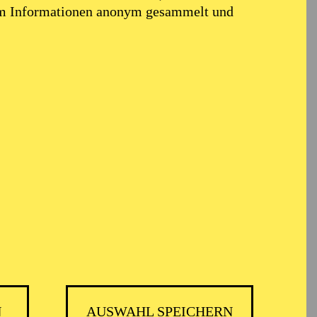
em Informationen anonym gesammelt und
TICKETS
GMBH
-
55,20
52,70
€
Die Veranstaltung ist vom Angebot der
TUPcard ausgeschlossen.
N
AUSWAHL SPEICHERN