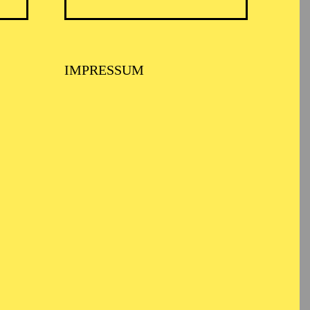
TICKETS
N
8,00
€
Diese Veranstaltung ist vom Angebot
IMPRESSUM
der TUP-card ausgeschlossen.
TICKETS
-
110,00
85,00
65,00
25,00
-
€
Abo 1: Sinfonische Höhepunkte