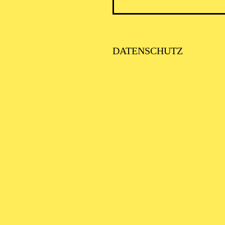
ICK AUF DEN IRAN –
TIMMEN ZUR AKTUELLE
AGE
DATENSCHUTZ
alter: Eine Kooperationsveranstaltung mit der Stadt Essen
SE ORCHESTER · KLAVIER
STLICHE
AISONERÖFFNUNG
ITTSBURGH SYMPHONY
RCHESTRA