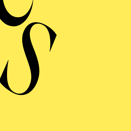
MERMUSIK
REISGEKRÖNTES
TREICHQUARTETT
von Jerod Impichchaachaaha' Tate, Maurice Ravel, Sergej Prokofj
RAUFNAHME
N GIO­VANNI
 giocoso in zwei Akten von Wolfgang Amadeus Mozart
ng von Lorenzo Da Ponte