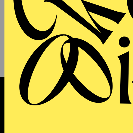
PHILHARMONIE ESSEN
Sonntag
13.09.2026
KAM
P
S
11:00 - 12:00
NATIONAL-BANK Pavillon
Werke 
AALTO MUSIKTHEATER
WIEDE
Sonntag
13.09.2026
DO
Dramma
18:00 - 21:15
Dichtu
Aalto-Theater