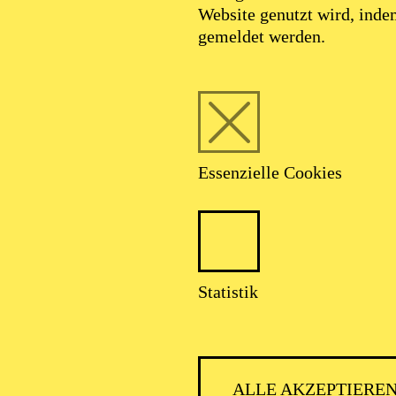
Website genutzt wird, ind
SEPTEMBER 2026
gemeldet werden.
HNER CLASSIC
Essenzielle Cookies
talter: Theater-, Konzert- u. Gastspieldirektion OTTO HOFNER 
Statistik
ALLE AKZEPTIERE