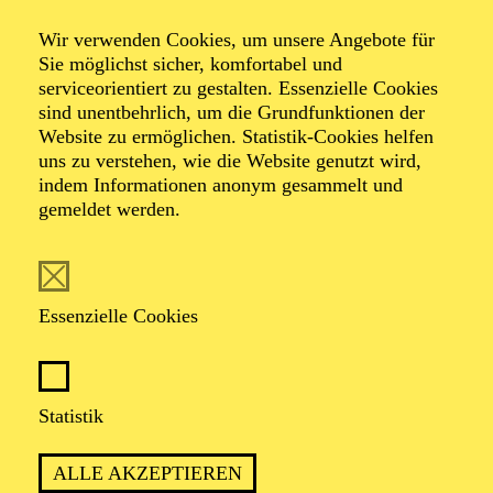
Veranstalter: Theater-, Konzert- u. Gastspieldirektion OTTO
Wir verwenden Cookies, um unsere Angebote für
HOFNER GMBH
Sie möglichst sicher, komfortabel und
serviceorientiert zu gestalten. Essenzielle Cookies
TICKETS
sind unentbehrlich, um die Grundfunktionen der
Website zu ermöglichen. Statistik-Cookies helfen
-
55,20
52,70
€
uns zu verstehen, wie die Website genutzt wird,
Die Veranstaltung ist vom Angebot der TUPcard ausgeschlossen.
indem Informationen anonym gesammelt und
gemeldet werden.
SCHAUSPIEL ESSEN
Samstag
05.09.2026
Essenzielle Cookies
19:30 - 21:30
Grillo-Theater
BLICK AUF DEN IRAN –
Statistik
STIMMEN ZUR AKTUELLEN
ALLE AKZEPTIEREN
LAGE