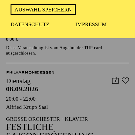
AUSWAHL SPEICHERN
Veranstalter: Eine Kooperationsveranstaltung mit der Stadt
Essen
DATENSCHUTZ
IMPRESSUM
TICKETS
8,00
€
Diese Veranstaltung ist vom Angebot der TUP-card
ausgeschlossen.
PHILHARMONIE ESSEN
Dienstag
08.09.2026
20:00 - 22:00
Alfried Krupp Saal
GROSSE ORCHESTER · KLAVIER
FESTLICHE