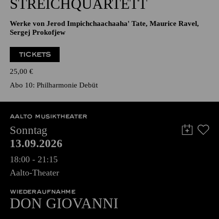
STREICHQUARTETT
Werke von Jerod Impichchaachaaha' Tate, Maurice Ravel,
Sergej Prokofjew
TICKETS
25,00
€
Abo 10: Philharmonie Debüt
AALTO MUSIKTHEATER
Sonntag
13.09.2026
18:00 - 21:15
Aalto-Theater
WIEDERAUFNAHME
DON GIO­VANNI