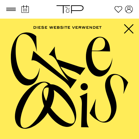
Zum Hauptinhalt springen
Zum Footer springen
FILTER
SEPTEMBER 2026
PHILHARMONIE ESSEN
Freitag
04.09.2026
20:00 - 23:00
Alfried Krupp Saal
HÖHNER CLASSIC