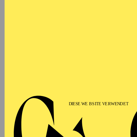
VO
Ringlokschuppen Ruhr
NACH
Eine Ei
besonde
Mehr In
PHILHARMONIE ESSEN
Samstag
12.09.2026
PHIL
TH
GU
15:00 - 16:00
Alfried Krupp Saal
II
Für Fam