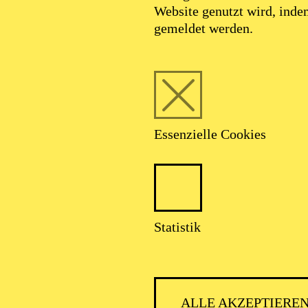
Website genutzt wird, ind
SEPTEMBER 2026
gemeldet werden.
HNER CLASSIC
Essenzielle Cookies
talter: Theater-, Konzert- u. Gastspieldirektion OTTO HOFNER 
Statistik
ALLE AKZEPTIERE