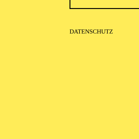
ICK AUF DEN IRAN –
TIMMEN ZUR AKTUELLE
AGE
DATENSCHUTZ
alter: Eine Kooperationsveranstaltung mit der Stadt Essen
SE ORCHESTER · KLAVIER
STLICHE
AISONERÖFFNUNG
ITTSBURGH SYMPHONY
RCHESTRA