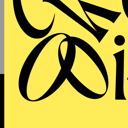
PHILHARMONIE ESSEN
Sonntag
13.09.2026
KAM
P
S
11:00 - 12:00
NATIONAL-BANK Pavillon
Werke 
AALTO MUSIKTHEATER
WIEDE
Sonntag
13.09.2026
DO
Dramma
18:00 - 21:15
Dichtu
Aalto-Theater