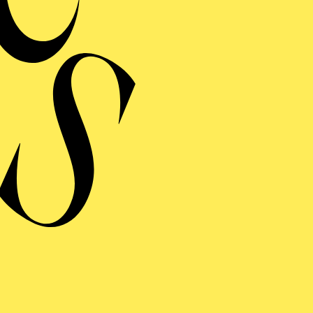
MERMUSIK
REISGEKRÖNTES
TREICHQUARTETT
von Jerod Impichchaachaaha' Tate, Maurice Ravel, Sergej Prokofj
RAUFNAHME
N GIO­VANNI
 giocoso in zwei Akten von Wolfgang Amadeus Mozart
ng von Lorenzo Da Ponte