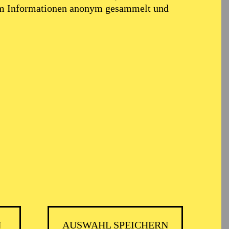
em Informationen anonym gesammelt und
TICKETS
GMBH
-
55,20
52,70
€
Die Veranstaltung ist vom Angebot der
TUPcard ausgeschlossen.
N
AUSWAHL SPEICHERN