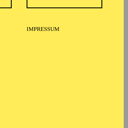
TICKETS
N
8,00
€
Diese Veranstaltung ist vom Angebot
IMPRESSUM
der TUP-card ausgeschlossen.
TICKETS
-
110,00
85,00
65,00
25,00
-
€
Abo 1: Sinfonische Höhepunkte