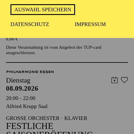
AUSWAHL SPEICHERN
Veranstalter: Eine Kooperationsveranstaltung mit der Stadt
Essen
DATENSCHUTZ
IMPRESSUM
TICKETS
8,00
€
Diese Veranstaltung ist vom Angebot der TUP-card
ausgeschlossen.
PHILHARMONIE ESSEN
Dienstag
08.09.2026
20:00 - 22:00
Alfried Krupp Saal
GROSSE ORCHESTER · KLAVIER
FESTLICHE