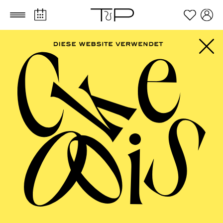
Zum Hauptinhalt springen
Zum Footer springen
FILTER
SEPTEMBER 2026
PHILHARMONIE ESSEN
Freitag
04.09.2026
20:00 - 23:00
Alfried Krupp Saal
HÖHNER CLASSIC