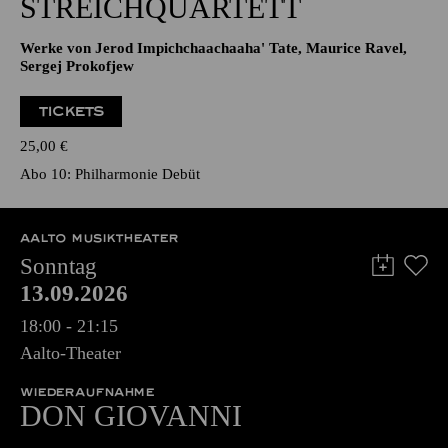
STREICHQUARTETT
Werke von Jerod Impichchaachaaha' Tate, Maurice Ravel,
Sergej Prokofjew
TICKETS
25,00
€
Abo 10: Philharmonie Debüt
AALTO MUSIKTHEATER
Sonntag
13.09.2026
18:00 - 21:15
Aalto-Theater
WIEDERAUFNAHME
DON GIO­VANNI