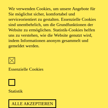
Veranstalter: Theater-, Konzert- u. Gastspieldirektion OTTO
Wir verwenden Cookies, um unsere Angebote für
HOFNER GMBH
Sie möglichst sicher, komfortabel und
serviceorientiert zu gestalten. Essenzielle Cookies
TICKETS
sind unentbehrlich, um die Grundfunktionen der
Website zu ermöglichen. Statistik-Cookies helfen
-
55,20
52,70
€
uns zu verstehen, wie die Website genutzt wird,
Die Veranstaltung ist vom Angebot der TUPcard ausgeschlossen.
indem Informationen anonym gesammelt und
gemeldet werden.
SCHAUSPIEL ESSEN
Samstag
05.09.2026
Essenzielle Cookies
19:30 - 21:30
Grillo-Theater
BLICK AUF DEN IRAN –
Statistik
STIMMEN ZUR AKTUELLEN
ALLE AKZEPTIEREN
LAGE