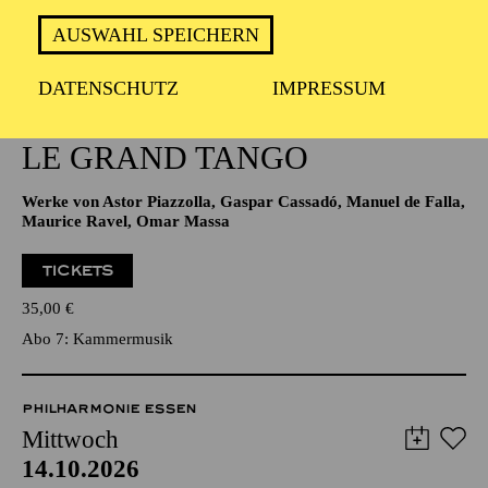
19:00 - 21:00
AUSWAHL SPEICHERN
NATIONAL-BANK Pavillon
DATENSCHUTZ
IMPRESSUM
PORTRÄT ANASTASIA KOBEKINA ·
KAMMERMUSIK
LE GRAND TANGO
Werke von Astor Piazzolla, Gaspar Cassadó, Manuel de Falla,
Maurice Ravel, Omar Massa
TICKETS
35,00
€
Abo 7: Kammermusik
PHILHARMONIE ESSEN
Mittwoch
14.10.2026