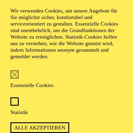
PREISGEKRÖNTES
STREICHQUARTETT
Wir verwenden Cookies, um unsere Angebote für
Sie möglichst sicher, komfortabel und
serviceorientiert zu gestalten. Essenzielle Cookies
Werke von Jerod Impichchaachaaha' Tate, Maurice Ravel,
sind unentbehrlich, um die Grundfunktionen der
Sergej Prokofjew
Website zu ermöglichen. Statistik-Cookies helfen
uns zu verstehen, wie die Website genutzt wird,
TICKETS
indem Informationen anonym gesammelt und
25,00
€
gemeldet werden.
Abo 10: Philharmonie Debüt
Essenzielle Cookies
OKTOBER 2026
Statistik
PHILHARMONIE ESSEN
Donnerstag
ALLE AKZEPTIEREN
08.10.2026