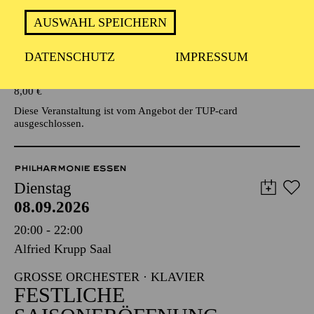
AUSWAHL SPEICHERN
Veranstalter: Eine Kooperationsveranstaltung mit der Stadt
Essen
DATENSCHUTZ
IMPRESSUM
TICKETS
8,00
€
Diese Veranstaltung ist vom Angebot der TUP-card
ausgeschlossen.
PHILHARMONIE ESSEN
Dienstag
08.09.2026
20:00 - 22:00
Alfried Krupp Saal
GROSSE ORCHESTER · KLAVIER
FESTLICHE