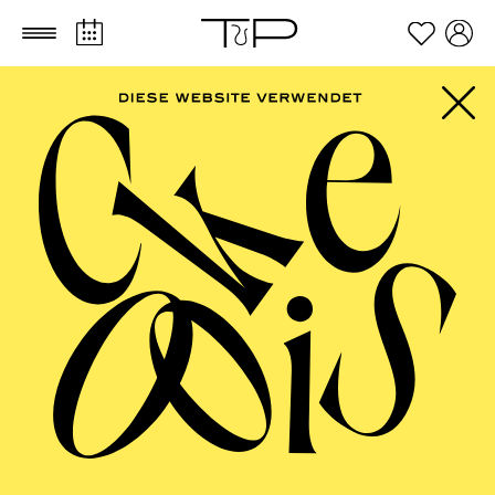
Zum Hauptinhalt springen
Zum Footer springen
FILTER
SEPTEMBER 2026
PHILHARMONIE ESSEN
Freitag
04.09.2026
20:00 - 23:00
Alfried Krupp Saal
HÖHNER CLASSIC