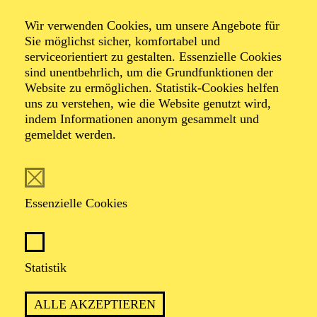
Veranstalter: Theater-, Konzert- u. Gastspieldirektion OTTO
Wir verwenden Cookies, um unsere Angebote für
HOFNER GMBH
Sie möglichst sicher, komfortabel und
serviceorientiert zu gestalten. Essenzielle Cookies
TICKETS
sind unentbehrlich, um die Grundfunktionen der
Website zu ermöglichen. Statistik-Cookies helfen
-
55,20
52,70
€
uns zu verstehen, wie die Website genutzt wird,
Die Veranstaltung ist vom Angebot der TUPcard ausgeschlossen.
indem Informationen anonym gesammelt und
gemeldet werden.
SCHAUSPIEL ESSEN
Samstag
05.09.2026
Essenzielle Cookies
19:30 - 21:30
Grillo-Theater
BLICK AUF DEN IRAN –
Statistik
STIMMEN ZUR AKTUELLEN
ALLE AKZEPTIEREN
LAGE