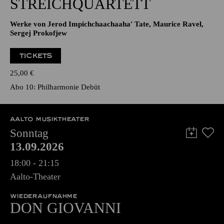
STREICHQUARTETT
Werke von Jerod Impichchaachaaha' Tate, Maurice Ravel,
Sergej Prokofjew
TICKETS
25,00
€
Abo 10: Philharmonie Debüt
AALTO MUSIKTHEATER
Sonntag
13.09.2026
18:00 - 21:15
Aalto-Theater
WIEDERAUFNAHME
DON GIO­VANNI