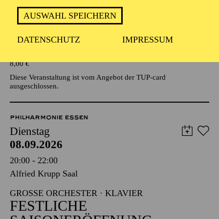
AUSWAHL SPEICHERN
Veranstalter: Eine Kooperationsveranstaltung mit der Stadt
Essen
DATENSCHUTZ
IMPRESSUM
TICKETS
8,00
€
Diese Veranstaltung ist vom Angebot der TUP-card
ausgeschlossen.
PHILHARMONIE ESSEN
Dienstag
08.09.2026
20:00 - 22:00
Alfried Krupp Saal
GROSSE ORCHESTER · KLAVIER
FESTLICHE