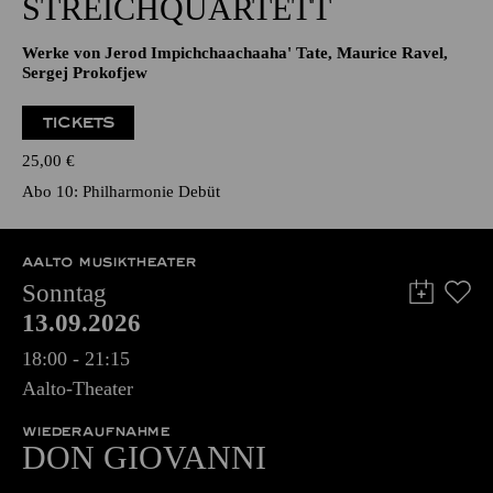
STREICHQUARTETT
Werke von Jerod Impichchaachaaha' Tate, Maurice Ravel,
Sergej Prokofjew
TICKETS
25,00
€
Abo 10: Philharmonie Debüt
AALTO MUSIKTHEATER
Sonntag
13.09.2026
18:00 - 21:15
Aalto-Theater
WIEDERAUFNAHME
DON GIO­VANNI