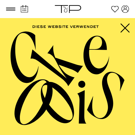
Zum Hauptinhalt springen
Zum Footer springen
FILTER
SEPTEMBER 2026
PHILHARMONIE ESSEN
Freitag
04.09.2026
20:00 - 23:00
Alfried Krupp Saal
HÖHNER CLASSIC