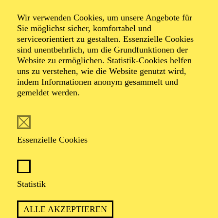
Veranstalter: Theater-, Konzert- u. Gastspieldirektion OTTO
Wir verwenden Cookies, um unsere Angebote für
HOFNER GMBH
Sie möglichst sicher, komfortabel und
serviceorientiert zu gestalten. Essenzielle Cookies
TICKETS
sind unentbehrlich, um die Grundfunktionen der
Website zu ermöglichen. Statistik-Cookies helfen
-
55,20
52,70
€
uns zu verstehen, wie die Website genutzt wird,
Die Veranstaltung ist vom Angebot der TUPcard ausgeschlossen.
indem Informationen anonym gesammelt und
gemeldet werden.
SCHAUSPIEL ESSEN
Samstag
05.09.2026
Essenzielle Cookies
19:30 - 21:30
Grillo-Theater
BLICK AUF DEN IRAN –
Statistik
STIMMEN ZUR AKTUELLEN
ALLE AKZEPTIEREN
LAGE