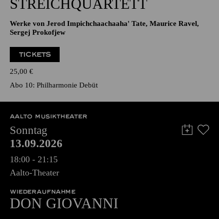
STREICHQUARTETT
Werke von Jerod Impichchaachaaha' Tate, Maurice Ravel,
Sergej Prokofjew
TICKETS
25,00
€
Abo 10: Philharmonie Debüt
AALTO MUSIKTHEATER
Sonntag
13.09.2026
18:00 - 21:15
Aalto-Theater
WIEDERAUFNAHME
DON GIO­VANNI