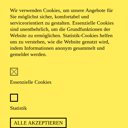
Veranstalter: Theater-, Konzert- u. Gastspieldirektion OTTO
Wir verwenden Cookies, um unsere Angebote für
HOFNER GMBH
Sie möglichst sicher, komfortabel und
serviceorientiert zu gestalten. Essenzielle Cookies
TICKETS
sind unentbehrlich, um die Grundfunktionen der
Website zu ermöglichen. Statistik-Cookies helfen
-
55,20
52,70
€
uns zu verstehen, wie die Website genutzt wird,
Die Veranstaltung ist vom Angebot der TUPcard ausgeschlossen.
indem Informationen anonym gesammelt und
gemeldet werden.
SCHAUSPIEL ESSEN
Samstag
05.09.2026
Essenzielle Cookies
19:30 - 21:30
Grillo-Theater
BLICK AUF DEN IRAN –
Statistik
STIMMEN ZUR AKTUELLEN
ALLE AKZEPTIEREN
LAGE