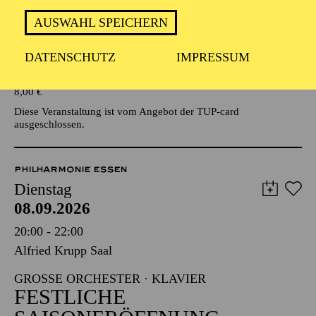
AUSWAHL SPEICHERN
Veranstalter: Eine Kooperationsveranstaltung mit der Stadt
Essen
DATENSCHUTZ
IMPRESSUM
TICKETS
8,00
€
Diese Veranstaltung ist vom Angebot der TUP-card
ausgeschlossen.
PHILHARMONIE ESSEN
Dienstag
08.09.2026
20:00 - 22:00
Alfried Krupp Saal
GROSSE ORCHESTER · KLAVIER
FESTLICHE