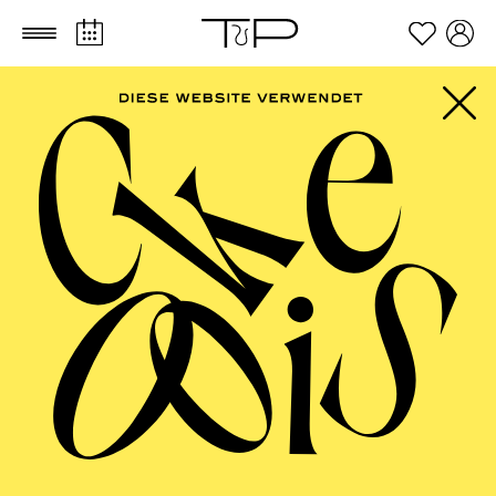
Zum Hauptinhalt springen
Zum Footer springen
FILTER
SEPTEMBER 2026
PHILHARMONIE ESSEN
Freitag
04.09.2026
20:00 - 23:00
Alfried Krupp Saal
HÖHNER CLASSIC