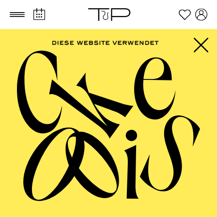
Zum Hauptinhalt springen
Zum Footer springen
FILTER
SEPTEMBER 2026
PHILHARMONIE ESSEN
Freitag
04.09.2026
20:00 - 23:00
Alfried Krupp Saal
HÖHNER CLASSIC