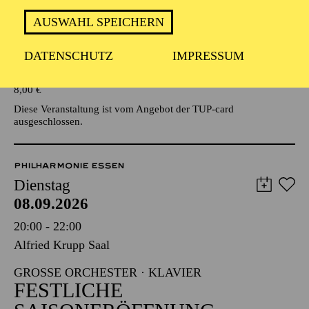
AUSWAHL SPEICHERN
Veranstalter: Eine Kooperationsveranstaltung mit der Stadt
Essen
DATENSCHUTZ
IMPRESSUM
TICKETS
8,00
€
Diese Veranstaltung ist vom Angebot der TUP-card
ausgeschlossen.
PHILHARMONIE ESSEN
Dienstag
08.09.2026
20:00 - 22:00
Alfried Krupp Saal
GROSSE ORCHESTER · KLAVIER
FESTLICHE