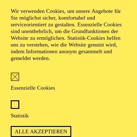
Veranstalter: Theater-, Konzert- u. Gastspieldirektion OTTO
Wir verwenden Cookies, um unsere Angebote für
HOFNER GMBH
Sie möglichst sicher, komfortabel und
serviceorientiert zu gestalten. Essenzielle Cookies
TICKETS
sind unentbehrlich, um die Grundfunktionen der
Website zu ermöglichen. Statistik-Cookies helfen
-
55,20
52,70
€
uns zu verstehen, wie die Website genutzt wird,
Die Veranstaltung ist vom Angebot der TUPcard ausgeschlossen.
indem Informationen anonym gesammelt und
gemeldet werden.
SCHAUSPIEL ESSEN
Samstag
05.09.2026
Essenzielle Cookies
19:30 - 21:30
Grillo-Theater
BLICK AUF DEN IRAN –
Statistik
STIMMEN ZUR AKTUELLEN
ALLE AKZEPTIEREN
LAGE