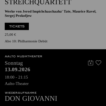
STREICHQUARTETT
Werke von Jerod Impichchaachaaha' Tate, Maurice Ravel,
Sergej Prokofjew
TICKETS
25,00
€
Abo 10: Philharmonie Debüt
AALTO MUSIKTHEATER
Sonntag
13.09.2026
18:00 - 21:15
Aalto-Theater
WIEDERAUFNAHME
DON GIO­VANNI