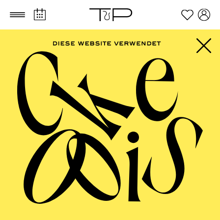
Zum Hauptinhalt springen
Zum Footer springen
FILTER
SEPTEMBER 2026
PHILHARMONIE ESSEN
Freitag
04.09.2026
20:00 - 23:00
Alfried Krupp Saal
HÖHNER CLASSIC