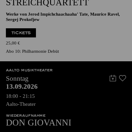
STREICHQUARTETT
Werke von Jerod Impichchaachaaha' Tate, Maurice Ravel,
Sergej Prokofjew
TICKETS
25,00
€
Abo 10: Philharmonie Debüt
AALTO MUSIKTHEATER
Sonntag
13.09.2026
18:00 - 21:15
Aalto-Theater
WIEDERAUFNAHME
DON GIO­VANNI