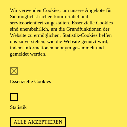
Veranstalter: Theater-, Konzert- u. Gastspieldirektion OTTO
Wir verwenden Cookies, um unsere Angebote für
HOFNER GMBH
Sie möglichst sicher, komfortabel und
serviceorientiert zu gestalten. Essenzielle Cookies
TICKETS
sind unentbehrlich, um die Grundfunktionen der
Website zu ermöglichen. Statistik-Cookies helfen
-
55,20
52,70
€
uns zu verstehen, wie die Website genutzt wird,
Die Veranstaltung ist vom Angebot der TUPcard ausgeschlossen.
indem Informationen anonym gesammelt und
gemeldet werden.
SCHAUSPIEL ESSEN
Samstag
05.09.2026
Essenzielle Cookies
19:30 - 21:30
Grillo-Theater
BLICK AUF DEN IRAN –
Statistik
STIMMEN ZUR AKTUELLEN
ALLE AKZEPTIEREN
LAGE