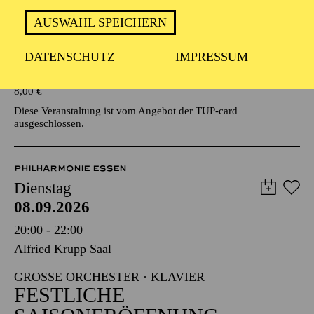
AUSWAHL SPEICHERN
Veranstalter: Eine Kooperationsveranstaltung mit der Stadt
Essen
DATENSCHUTZ
IMPRESSUM
TICKETS
8,00
€
Diese Veranstaltung ist vom Angebot der TUP-card
ausgeschlossen.
PHILHARMONIE ESSEN
Dienstag
08.09.2026
20:00 - 22:00
Alfried Krupp Saal
GROSSE ORCHESTER · KLAVIER
FESTLICHE