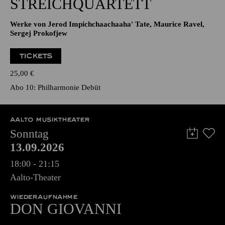
STREICHQUARTETT
Werke von Jerod Impichchaachaaha' Tate, Maurice Ravel,
Sergej Prokofjew
TICKETS
25,00
€
Abo 10: Philharmonie Debüt
AALTO MUSIKTHEATER
Sonntag
13.09.2026
18:00 - 21:15
Aalto-Theater
WIEDERAUFNAHME
DON GIO­VANNI