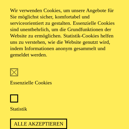
Veranstalter: Theater-, Konzert- u. Gastspieldirektion OTTO
Wir verwenden Cookies, um unsere Angebote für
HOFNER GMBH
Sie möglichst sicher, komfortabel und
serviceorientiert zu gestalten. Essenzielle Cookies
TICKETS
sind unentbehrlich, um die Grundfunktionen der
Website zu ermöglichen. Statistik-Cookies helfen
-
55,20
52,70
€
uns zu verstehen, wie die Website genutzt wird,
Die Veranstaltung ist vom Angebot der TUPcard ausgeschlossen.
indem Informationen anonym gesammelt und
gemeldet werden.
SCHAUSPIEL ESSEN
Samstag
05.09.2026
Essenzielle Cookies
19:30 - 21:30
Grillo-Theater
BLICK AUF DEN IRAN –
Statistik
STIMMEN ZUR AKTUELLEN
ALLE AKZEPTIEREN
LAGE