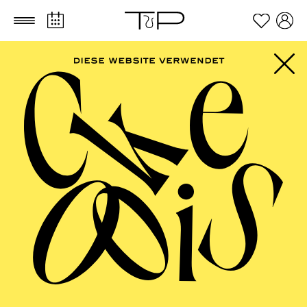
Zum Hauptinhalt springen
Zum Footer springen
FILTER
SEPTEMBER 2026
PHILHARMONIE ESSEN
Freitag
04.09.2026
20:00 - 23:00
Alfried Krupp Saal
HÖHNER CLASSIC