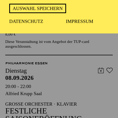
AUSWAHL SPEICHERN
Veranstalter: Eine Kooperationsveranstaltung mit der Stadt
Essen
DATENSCHUTZ
IMPRESSUM
TICKETS
8,00
€
Diese Veranstaltung ist vom Angebot der TUP-card
ausgeschlossen.
PHILHARMONIE ESSEN
Dienstag
08.09.2026
20:00 - 22:00
Alfried Krupp Saal
GROSSE ORCHESTER · KLAVIER
FESTLICHE