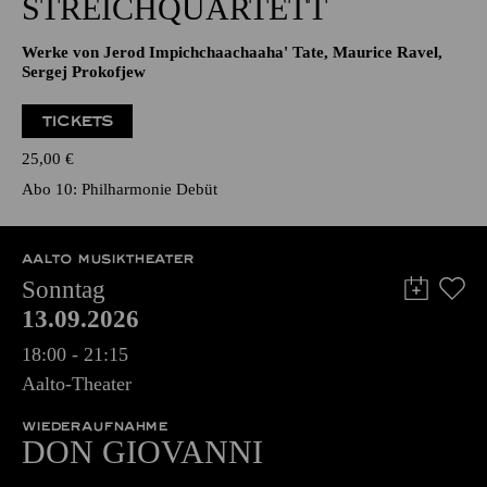
STREICHQUARTETT
Werke von Jerod Impichchaachaaha' Tate, Maurice Ravel,
Sergej Prokofjew
TICKETS
25,00
€
Abo 10: Philharmonie Debüt
AALTO MUSIKTHEATER
Sonntag
13.09.2026
18:00 - 21:15
Aalto-Theater
WIEDERAUFNAHME
DON GIO­VANNI