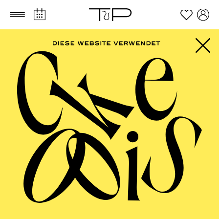
Zum Hauptinhalt springen
Zum Footer springen
FILTER
SEPTEMBER 2026
PHILHARMONIE ESSEN
Freitag
04.09.2026
20:00 - 23:00
Alfried Krupp Saal
HÖHNER CLASSIC