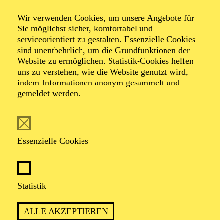
Veranstalter: Theater-, Konzert- u. Gastspieldirektion OTTO
Wir verwenden Cookies, um unsere Angebote für
HOFNER GMBH
Sie möglichst sicher, komfortabel und
serviceorientiert zu gestalten. Essenzielle Cookies
TICKETS
sind unentbehrlich, um die Grundfunktionen der
Website zu ermöglichen. Statistik-Cookies helfen
-
55,20
52,70
€
uns zu verstehen, wie die Website genutzt wird,
Die Veranstaltung ist vom Angebot der TUPcard ausgeschlossen.
indem Informationen anonym gesammelt und
gemeldet werden.
SCHAUSPIEL ESSEN
Samstag
05.09.2026
Essenzielle Cookies
19:30 - 21:30
Grillo-Theater
BLICK AUF DEN IRAN –
Statistik
STIMMEN ZUR AKTUELLEN
ALLE AKZEPTIEREN
LAGE