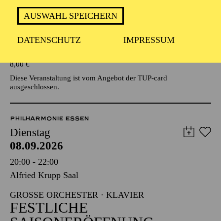
AUSWAHL SPEICHERN
Veranstalter: Eine Kooperationsveranstaltung mit der Stadt
Essen
DATENSCHUTZ
IMPRESSUM
TICKETS
8,00
€
Diese Veranstaltung ist vom Angebot der TUP-card
ausgeschlossen.
PHILHARMONIE ESSEN
Dienstag
08.09.2026
20:00 - 22:00
Alfried Krupp Saal
GROSSE ORCHESTER · KLAVIER
FESTLICHE