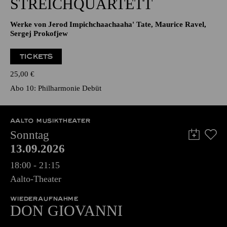
STREICHQUARTETT
Werke von Jerod Impichchaachaaha' Tate, Maurice Ravel,
Sergej Prokofjew
TICKETS
25,00
€
Abo 10: Philharmonie Debüt
AALTO MUSIKTHEATER
Sonntag
13.09.2026
18:00 - 21:15
Aalto-Theater
WIEDERAUFNAHME
DON GIO­VANNI