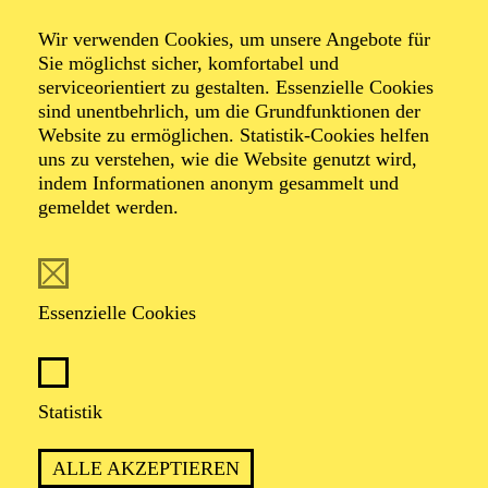
Veranstalter: Theater-, Konzert- u. Gastspieldirektion OTTO
Wir verwenden Cookies, um unsere Angebote für
HOFNER GMBH
Sie möglichst sicher, komfortabel und
serviceorientiert zu gestalten. Essenzielle Cookies
TICKETS
sind unentbehrlich, um die Grundfunktionen der
Website zu ermöglichen. Statistik-Cookies helfen
-
55,20
52,70
€
uns zu verstehen, wie die Website genutzt wird,
Die Veranstaltung ist vom Angebot der TUPcard ausgeschlossen.
indem Informationen anonym gesammelt und
gemeldet werden.
SCHAUSPIEL ESSEN
Samstag
05.09.2026
Essenzielle Cookies
19:30 - 21:30
Grillo-Theater
BLICK AUF DEN IRAN –
Statistik
STIMMEN ZUR AKTUELLEN
ALLE AKZEPTIEREN
LAGE