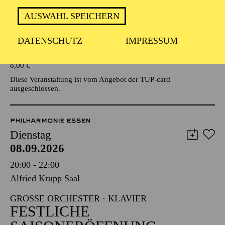
AUSWAHL SPEICHERN
Veranstalter: Eine Kooperationsveranstaltung mit der Stadt
Essen
DATENSCHUTZ
IMPRESSUM
TICKETS
8,00
€
Diese Veranstaltung ist vom Angebot der TUP-card
ausgeschlossen.
PHILHARMONIE ESSEN
Dienstag
08.09.2026
20:00 - 22:00
Alfried Krupp Saal
GROSSE ORCHESTER · KLAVIER
FESTLICHE