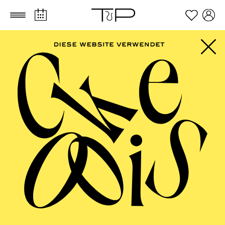
Zum Hauptinhalt springen
Zum Footer springen
FILTER
SEPTEMBER 2026
PHILHARMONIE ESSEN
Freitag
04.09.2026
20:00 - 23:00
Alfried Krupp Saal
HÖHNER CLASSIC