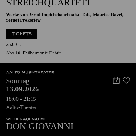
STREICHQUARTETT
Werke von Jerod Impichchaachaaha' Tate, Maurice Ravel,
Sergej Prokofjew
TICKETS
25,00
€
Abo 10: Philharmonie Debüt
AALTO MUSIKTHEATER
Sonntag
13.09.2026
18:00 - 21:15
Aalto-Theater
WIEDERAUFNAHME
DON GIO­VANNI