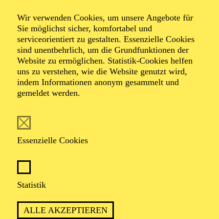
Veranstalter: Theater-, Konzert- u. Gastspieldirektion OTTO
Wir verwenden Cookies, um unsere Angebote für
HOFNER GMBH
Sie möglichst sicher, komfortabel und
serviceorientiert zu gestalten. Essenzielle Cookies
TICKETS
sind unentbehrlich, um die Grundfunktionen der
Website zu ermöglichen. Statistik-Cookies helfen
-
55,20
52,70
€
uns zu verstehen, wie die Website genutzt wird,
Die Veranstaltung ist vom Angebot der TUPcard ausgeschlossen.
indem Informationen anonym gesammelt und
gemeldet werden.
SCHAUSPIEL ESSEN
Samstag
05.09.2026
Essenzielle Cookies
19:30 - 21:30
Grillo-Theater
BLICK AUF DEN IRAN –
Statistik
STIMMEN ZUR AKTUELLEN
ALLE AKZEPTIEREN
LAGE