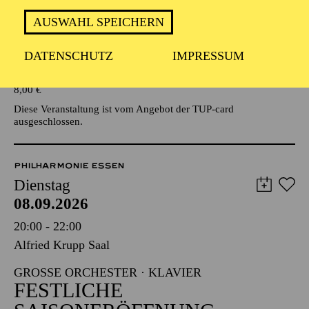
AUSWAHL SPEICHERN
Veranstalter: Eine Kooperationsveranstaltung mit der Stadt
Essen
DATENSCHUTZ
IMPRESSUM
TICKETS
8,00
€
Diese Veranstaltung ist vom Angebot der TUP-card
ausgeschlossen.
PHILHARMONIE ESSEN
Dienstag
08.09.2026
20:00 - 22:00
Alfried Krupp Saal
GROSSE ORCHESTER · KLAVIER
FESTLICHE