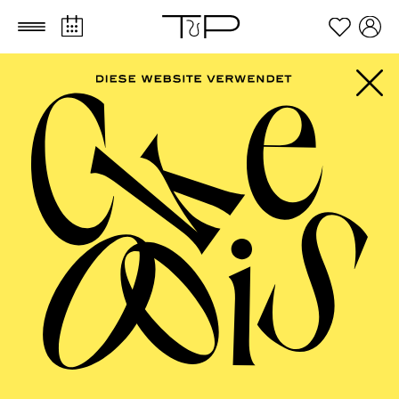
Zum Hauptinhalt springen
Zum Footer springen
FILTER
SEPTEMBER 2026
PHILHARMONIE ESSEN
Freitag
04.09.2026
20:00 - 23:00
Alfried Krupp Saal
HÖHNER CLASSIC