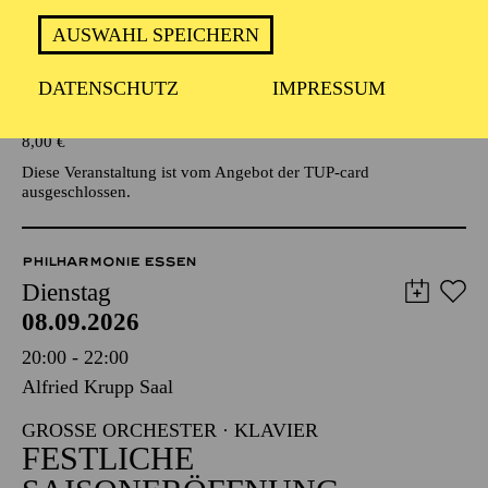
AUSWAHL SPEICHERN
Veranstalter: Eine Kooperationsveranstaltung mit der Stadt
Essen
DATENSCHUTZ
IMPRESSUM
TICKETS
8,00
€
Diese Veranstaltung ist vom Angebot der TUP-card
ausgeschlossen.
PHILHARMONIE ESSEN
Dienstag
08.09.2026
20:00 - 22:00
Alfried Krupp Saal
GROSSE ORCHESTER · KLAVIER
FESTLICHE