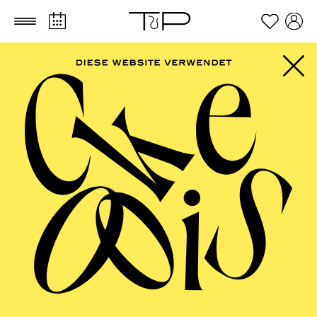
Zum Hauptinhalt springen
Zum Footer springen
FILTER
SEPTEMBER 2026
PHILHARMONIE ESSEN
Freitag
04.09.2026
20:00 - 23:00
Alfried Krupp Saal
HÖHNER CLASSIC