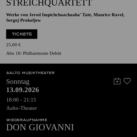
STREICHQUARTETT
Werke von Jerod Impichchaachaaha' Tate, Maurice Ravel,
Sergej Prokofjew
TICKETS
25,00
€
Abo 10: Philharmonie Debüt
AALTO MUSIKTHEATER
Sonntag
13.09.2026
18:00 - 21:15
Aalto-Theater
WIEDERAUFNAHME
DON GIO­VANNI