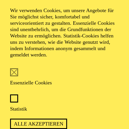
Veranstalter: Theater-, Konzert- u. Gastspieldirektion OTTO
Wir verwenden Cookies, um unsere Angebote für
HOFNER GMBH
Sie möglichst sicher, komfortabel und
serviceorientiert zu gestalten. Essenzielle Cookies
TICKETS
sind unentbehrlich, um die Grundfunktionen der
Website zu ermöglichen. Statistik-Cookies helfen
-
55,20
52,70
€
uns zu verstehen, wie die Website genutzt wird,
Die Veranstaltung ist vom Angebot der TUPcard ausgeschlossen.
indem Informationen anonym gesammelt und
gemeldet werden.
SCHAUSPIEL ESSEN
Samstag
05.09.2026
Essenzielle Cookies
19:30 - 21:30
Grillo-Theater
BLICK AUF DEN IRAN –
Statistik
STIMMEN ZUR AKTUELLEN
ALLE AKZEPTIEREN
LAGE