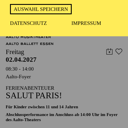
51,00
45,00
35,00
30,00
23,00
11,00
€
AUSWAHL SPEICHERN
AALTO MUSIKTHEATER
DATENSCHUTZ
IMPRESSUM
AALTO BALLETT ESSEN
Freitag
02.04.2027
08:30 - 14:00
Aalto-Foyer
FERIENABENTEUER
SALUT PARIS!
Für Kinder zwischen 11 und 14 Jahren
Abschlussperformance im Anschluss ab 14:00 Uhr im Foyer
des Aalto-Theaters
Der Ticketkauf am 30.03.2027 berechtigt für die Teilnahme am
gesamten Workshop vom 30.03. - 02.04.2027.