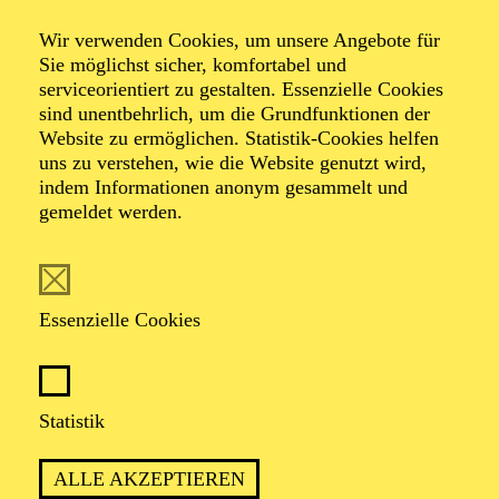
Für Kinder zwischen 11 und 14 Jahren
Wir verwenden Cookies, um unsere Angebote für
Sie möglichst sicher, komfortabel und
Der Ticketkauf am 30.03.2027 berechtigt für die Teilnahme am
gesamten Workshop vom 30.03. - 02.04.2027.
serviceorientiert zu gestalten. Essenzielle Cookies
sind unentbehrlich, um die Grundfunktionen der
Website zu ermöglichen. Statistik-Cookies helfen
AALTO MUSIKTHEATER
uns zu verstehen, wie die Website genutzt wird,
Donnerstag
indem Informationen anonym gesammelt und
gemeldet werden.
01.04.2027
19:30 - 22:30
Aalto-Theater
Essenzielle Cookies
WIENER BLUT
Operette in drei Akten von Johann Strauß
Zusammengestellt, bearbeitet und ergänzt von Adolf Müller
Statistik
junior; Libretto von Viktor Léon und Leo Stein
TICKETS
ALLE AKZEPTIEREN