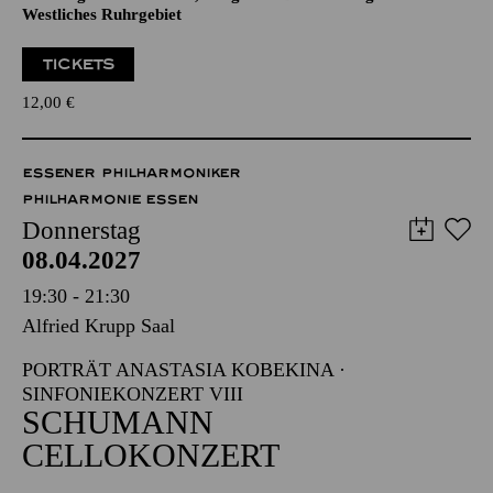
TICKETS
12,00
€
ESSENER PHILHARMONIKER
PHILHARMONIE ESSEN
Donnerstag
08.04.2027
19:30 - 21:30
Alfried Krupp Saal
PORTRÄT ANASTASIA KOBEKINA ·
SINFONIEKONZERT VIII
SCHUMANN
CELLOKONZERT
Werke von Gustav Mahler, Johannes Brahms, Robert
Schumann
Veranstalter: Eine Kooperation der Philharmonie Essen mit