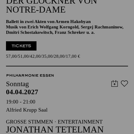
Ballett in zwei Akten von Armen Hakobyan
Musik von Erich Wolfgang Korngold, Sergej Rachmaninow,
Dmitri Schostakowitsch, Franz Schreker u. a.
TICKETS
57,00
51,00
42,00
35,00
28,00
17,00
€
PHILHARMONIE ESSEN
Sonntag
04.04.2027
19:00 - 21:00
Alfried Krupp Saal
GROSSE STIMMEN · ENTERTAINMENT
JONATHAN TETELMAN
FROM OPERA TO BROADWAY
Werke von Federico Chueca, Federico Moreno Torroba,