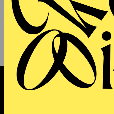
PHILHARMONIE ESSEN
Sonntag
13.09.2026
KAM
P
S
11:00 - 12:00
NATIONAL-BANK Pavillon
Werke 
AALTO MUSIKTHEATER
WIEDE
Sonntag
13.09.2026
DO
Dramma
18:00 - 21:15
Dichtu
Aalto-Theater