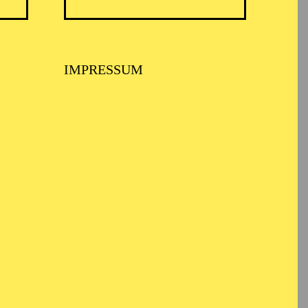
TICKETS
N
8,00
€
Diese Veranstaltung ist vom Angebot
IMPRESSUM
der TUP-card ausgeschlossen.
TICKETS
-
110,00
85,00
65,00
25,00
-
€
Abo 1: Sinfonische Höhepunkte