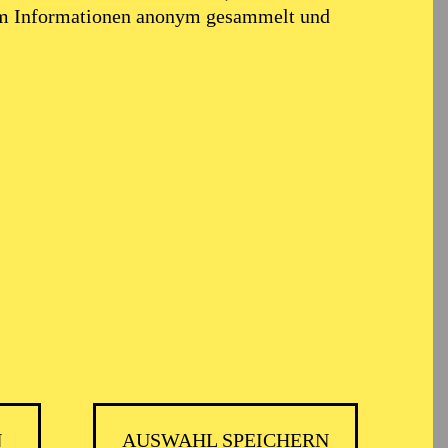
em Informationen anonym gesammelt und
TICKETS
GMBH
-
55,20
52,70
€
Die Veranstaltung ist vom Angebot der
TUPcard ausgeschlossen.
N
AUSWAHL SPEICHERN