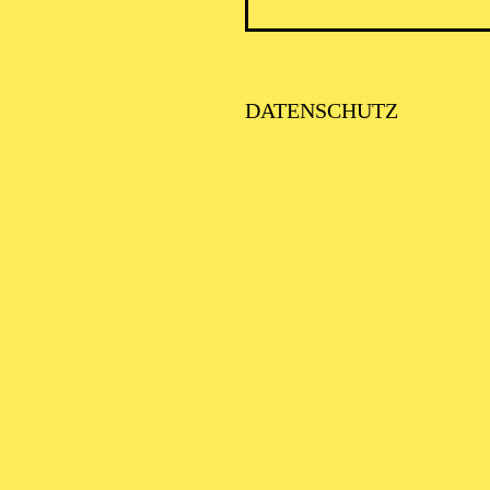
ICK AUF DEN IRAN –
TIMMEN ZUR AKTUELLE
AGE
DATENSCHUTZ
alter: Eine Kooperationsveranstaltung mit der Stadt Essen
SE ORCHESTER · KLAVIER
STLICHE
AISONERÖFFNUNG
ITTSBURGH SYMPHONY
RCHESTRA