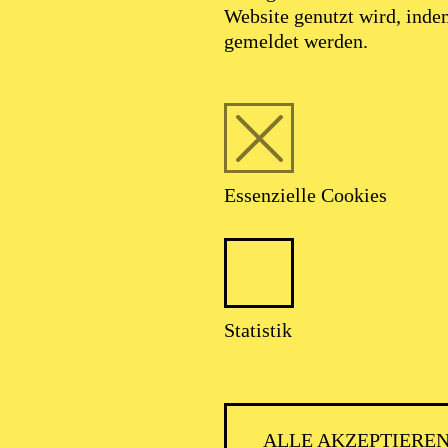
Website genutzt wird, ind
SEPTEMBER 2026
gemeldet werden.
HNER CLASSIC
Essenzielle Cookies
talter: Theater-, Konzert- u. Gastspieldirektion OTTO HOFNER 
Statistik
ALLE AKZEPTIERE