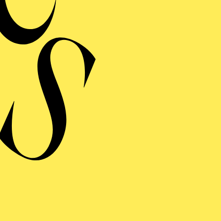
MERMUSIK
REISGEKRÖNTES
TREICHQUARTETT
von Jerod Impichchaachaaha' Tate, Maurice Ravel, Sergej Prokofj
RAUFNAHME
N GIO­VANNI
 giocoso in zwei Akten von Wolfgang Amadeus Mozart
ng von Lorenzo Da Ponte