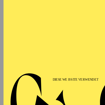
VO
Ringlokschuppen Ruhr
NACH
Eine Ei
besonde
Mehr In
PHILHARMONIE ESSEN
Samstag
12.09.2026
PHIL
TH
GU
15:00 - 16:00
Alfried Krupp Saal
II
Für Fam