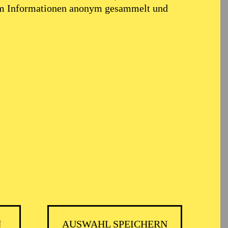
em Informationen anonym gesammelt und
TICKETS
GMBH
-
55,20
52,70
€
Die Veranstaltung ist vom Angebot der
TUPcard ausgeschlossen.
N
AUSWAHL SPEICHERN