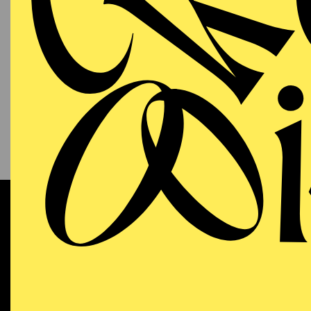
PHILHARMONIE ESSEN
Sonntag
13.09.2026
KAM
P
S
11:00 - 12:00
NATIONAL-BANK Pavillon
Werke 
AALTO MUSIKTHEATER
WIEDE
Sonntag
13.09.2026
DO
Dramma
18:00 - 21:15
Dichtu
Aalto-Theater