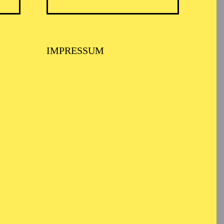
TICKETS
N
8,00
€
Diese Veranstaltung ist vom Angebot
IMPRESSUM
der TUP-card ausgeschlossen.
TICKETS
-
110,00
85,00
65,00
25,00
-
€
Abo 1: Sinfonische Höhepunkte