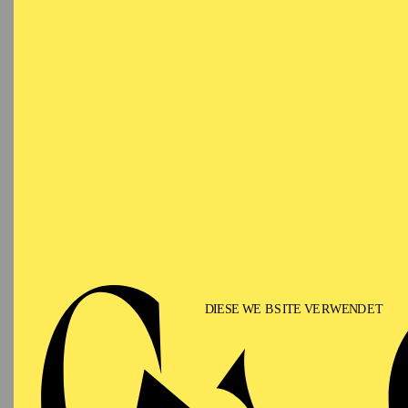
VO
Ringlokschuppen Ruhr
NACH
Eine Ei
besonde
Mehr In
PHILHARMONIE ESSEN
Samstag
12.09.2026
PHIL
TH
GU
15:00 - 16:00
Alfried Krupp Saal
II
Für Fam