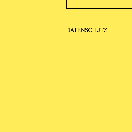
ICK AUF DEN IRAN –
TIMMEN ZUR AKTUELLE
AGE
DATENSCHUTZ
alter: Eine Kooperationsveranstaltung mit der Stadt Essen
SE ORCHESTER · KLAVIER
STLICHE
AISONERÖFFNUNG
ITTSBURGH SYMPHONY
RCHESTRA