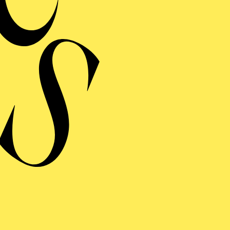
MERMUSIK
REISGEKRÖNTES
TREICHQUARTETT
von Jerod Impichchaachaaha' Tate, Maurice Ravel, Sergej Prokofj
RAUFNAHME
N GIO­VANNI
 giocoso in zwei Akten von Wolfgang Amadeus Mozart
ng von Lorenzo Da Ponte