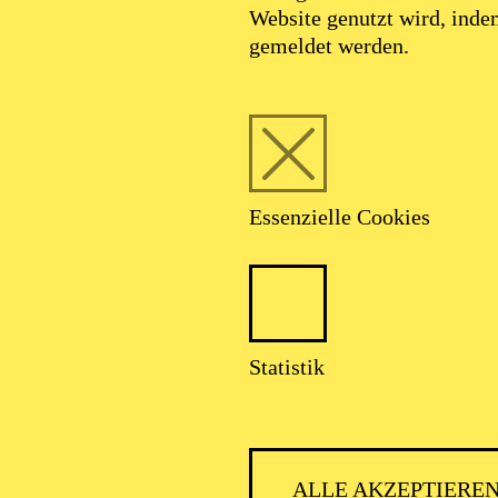
Website genutzt wird, ind
SEPTEMBER 2026
gemeldet werden.
HNER CLASSIC
Essenzielle Cookies
talter: Theater-, Konzert- u. Gastspieldirektion OTTO HOFNER 
Statistik
ALLE AKZEPTIERE