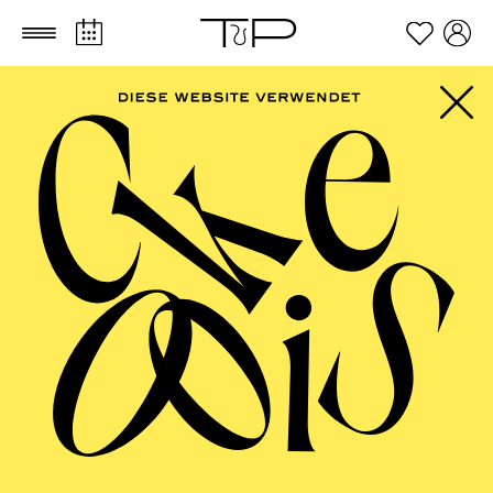
Zum Hauptinhalt springen
Zum Footer springen
FILTER
SEPTEMBER 2026
PHILHARMONIE ESSEN
Freitag
04.09.2026
20:00 - 23:00
Alfried Krupp Saal
HÖHNER CLASSIC