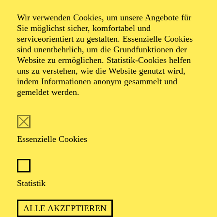
Veranstalter: Theater-, Konzert- u. Gastspieldirektion OTTO
Wir verwenden Cookies, um unsere Angebote für
HOFNER GMBH
Sie möglichst sicher, komfortabel und
serviceorientiert zu gestalten. Essenzielle Cookies
TICKETS
sind unentbehrlich, um die Grundfunktionen der
Website zu ermöglichen. Statistik-Cookies helfen
-
55,20
52,70
€
uns zu verstehen, wie die Website genutzt wird,
Die Veranstaltung ist vom Angebot der TUPcard ausgeschlossen.
indem Informationen anonym gesammelt und
gemeldet werden.
SCHAUSPIEL ESSEN
Samstag
05.09.2026
Essenzielle Cookies
19:30 - 21:30
Grillo-Theater
BLICK AUF DEN IRAN –
Statistik
STIMMEN ZUR AKTUELLEN
ALLE AKZEPTIEREN
LAGE