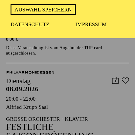
AUSWAHL SPEICHERN
Veranstalter: Eine Kooperationsveranstaltung mit der Stadt
Essen
DATENSCHUTZ
IMPRESSUM
TICKETS
8,00
€
Diese Veranstaltung ist vom Angebot der TUP-card
ausgeschlossen.
PHILHARMONIE ESSEN
Dienstag
08.09.2026
20:00 - 22:00
Alfried Krupp Saal
GROSSE ORCHESTER · KLAVIER
FESTLICHE