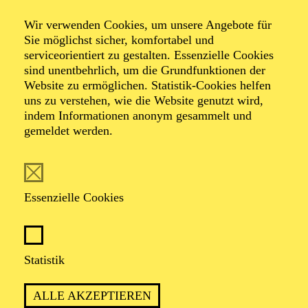
Veranstalter: Theater-, Konzert- u. Gastspieldirektion OTTO
Wir verwenden Cookies, um unsere Angebote für
HOFNER GMBH
Sie möglichst sicher, komfortabel und
serviceorientiert zu gestalten. Essenzielle Cookies
TICKETS
sind unentbehrlich, um die Grundfunktionen der
Website zu ermöglichen. Statistik-Cookies helfen
-
55,20
52,70
€
uns zu verstehen, wie die Website genutzt wird,
Die Veranstaltung ist vom Angebot der TUPcard ausgeschlossen.
indem Informationen anonym gesammelt und
gemeldet werden.
SCHAUSPIEL ESSEN
Samstag
05.09.2026
Essenzielle Cookies
19:30 - 21:30
Grillo-Theater
BLICK AUF DEN IRAN –
Statistik
STIMMEN ZUR AKTUELLEN
ALLE AKZEPTIEREN
LAGE