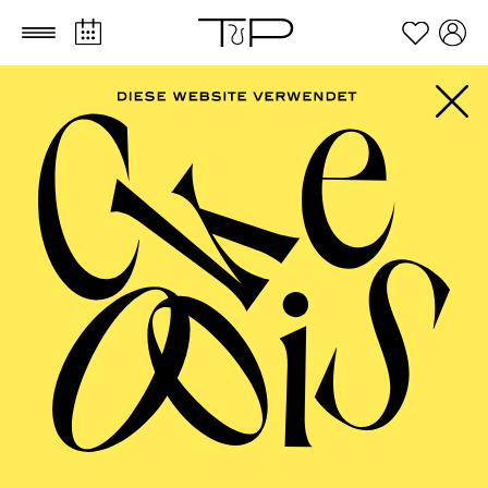
Zum Hauptinhalt springen
Zum Footer springen
FILTER
SEPTEMBER 2026
PHILHARMONIE ESSEN
Freitag
04.09.2026
20:00 - 23:00
Alfried Krupp Saal
HÖHNER CLASSIC