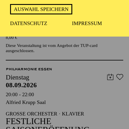
AUSWAHL SPEICHERN
Veranstalter: Eine Kooperationsveranstaltung mit der Stadt
Essen
DATENSCHUTZ
IMPRESSUM
TICKETS
8,00
€
Diese Veranstaltung ist vom Angebot der TUP-card
ausgeschlossen.
PHILHARMONIE ESSEN
Dienstag
08.09.2026
20:00 - 22:00
Alfried Krupp Saal
GROSSE ORCHESTER · KLAVIER
FESTLICHE