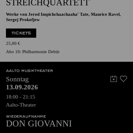
STREICHQUARTETT
Werke von Jerod Impichchaachaaha' Tate, Maurice Ravel,
Sergej Prokofjew
TICKETS
25,00
€
Abo 10: Philharmonie Debüt
AALTO MUSIKTHEATER
Sonntag
13.09.2026
18:00 - 21:15
Aalto-Theater
WIEDERAUFNAHME
DON GIO­VANNI