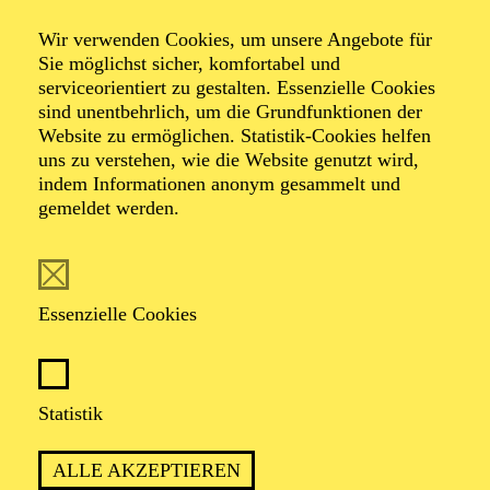
Veranstalter: Theater-, Konzert- u. Gastspieldirektion OTTO
Wir verwenden Cookies, um unsere Angebote für
HOFNER GMBH
Sie möglichst sicher, komfortabel und
serviceorientiert zu gestalten. Essenzielle Cookies
TICKETS
sind unentbehrlich, um die Grundfunktionen der
Website zu ermöglichen. Statistik-Cookies helfen
-
55,20
52,70
€
uns zu verstehen, wie die Website genutzt wird,
Die Veranstaltung ist vom Angebot der TUPcard ausgeschlossen.
indem Informationen anonym gesammelt und
gemeldet werden.
SCHAUSPIEL ESSEN
Samstag
05.09.2026
Essenzielle Cookies
19:30 - 21:30
Grillo-Theater
BLICK AUF DEN IRAN –
Statistik
STIMMEN ZUR AKTUELLEN
ALLE AKZEPTIEREN
LAGE