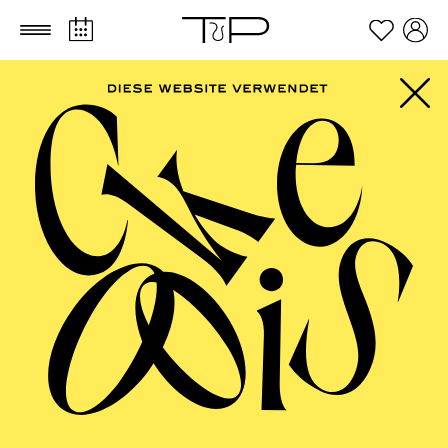
Zum Hauptinhalt springen
Zum Footer springen
FILTER
SEPTEMBER 2026
PHILHARMONIE ESSEN
Freitag
04.09.2026
20:00 - 23:00
Alfried Krupp Saal
HÖHNER CLASSIC