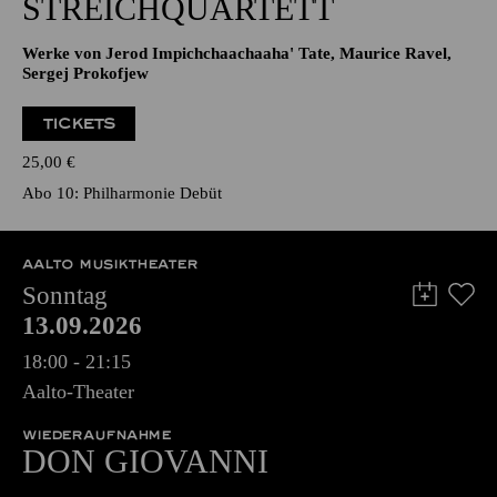
STREICHQUARTETT
Werke von Jerod Impichchaachaaha' Tate, Maurice Ravel,
Sergej Prokofjew
TICKETS
25,00
€
Abo 10: Philharmonie Debüt
AALTO MUSIKTHEATER
Sonntag
13.09.2026
18:00 - 21:15
Aalto-Theater
WIEDERAUFNAHME
DON GIO­VANNI