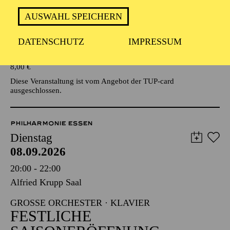
AUSWAHL SPEICHERN
Veranstalter: Eine Kooperationsveranstaltung mit der Stadt
Essen
DATENSCHUTZ
IMPRESSUM
TICKETS
8,00
€
Diese Veranstaltung ist vom Angebot der TUP-card
ausgeschlossen.
PHILHARMONIE ESSEN
Dienstag
08.09.2026
20:00 - 22:00
Alfried Krupp Saal
GROSSE ORCHESTER · KLAVIER
FESTLICHE