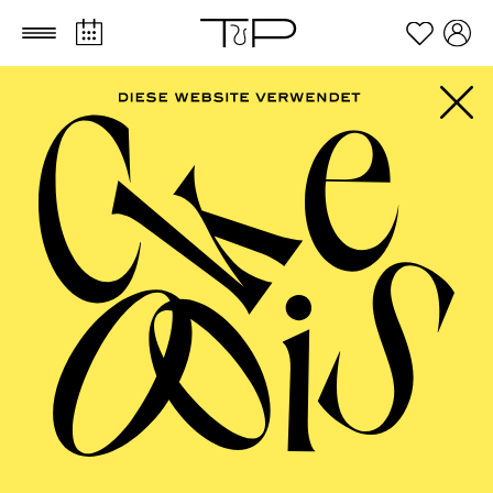
Zum Hauptinhalt springen
Zum Footer springen
Im Anschluss an die Vorstellung findet ein Nachgespräch in
der Cafeteria statt.
TICKETS
FILTER
57,00
51,00
42,00
35,00
28,00
17,00
€
Abo 10: Sonntagnachmittag
ESSENER PHILHARMONIKER
Freitag
01.01.2027
18:00 - 19:30
Alfried Krupp Saal
NEUJAHRSKONZERT DER
ESSENER
PHILHARMONIKER