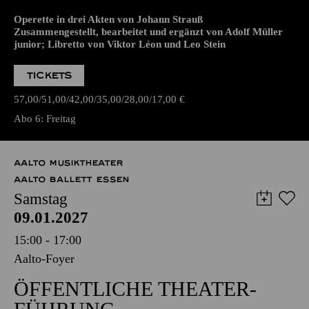
junior; Libretto von Viktor Léon und Leo Stein
TICKETS
57,00
51,00
42,00
35,00
28,00
17,00
€
Abo 6: Freitag
AALTO MUSIKTHEATER
AALTO BALLETT ESSEN
Samstag
09.01.2027
15:00 - 17:00
Aalto-Foyer
ÖFFENTLICHE THEATER­
FÜHRUNG
Zweistündiger öffentlicher Rundgang durch das Aalto-Theater