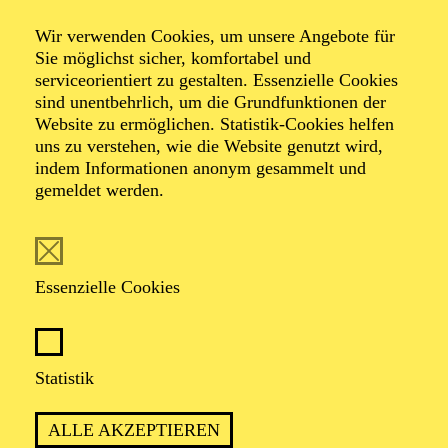
Wir verwenden Cookies, um unsere Angebote für
TICKETS
Sie möglichst sicher, komfortabel und
serviceorientiert zu gestalten. Essenzielle Cookies
74,00
69,00
55,00
41,00
36,00
19,00
€
sind unentbehrlich, um die Grundfunktionen der
Die Veranstaltung ist vom Angebot der TUPcard ausgeschlossen.
Website zu ermöglichen. Statistik-Cookies helfen
uns zu verstehen, wie die Website genutzt wird,
indem Informationen anonym gesammelt und
AALTO MUSIKTHEATER
gemeldet werden.
Samstag
02.01.2027
19:00 - 21:30
Essenzielle Cookies
Aalto-Theater
LA BOHÈME
Oper von Giacomo Puccini
Statistik
TICKETS
ALLE AKZEPTIEREN