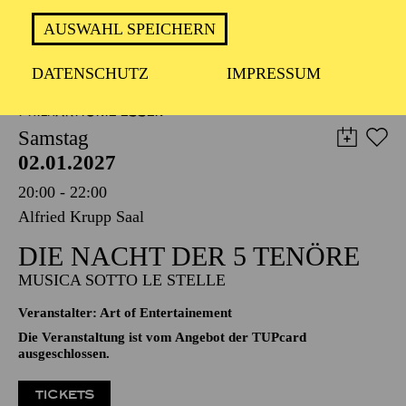
57,00
51,00
42,00
35,00
28,00
17,00
€
AUSWAHL SPEICHERN
PHILHARMONIE ESSEN
DATENSCHUTZ
IMPRESSUM
Samstag
02.01.2027
20:00 - 22:00
Alfried Krupp Saal
DIE NACHT DER 5 TENÖRE
MUSICA SOTTO LE STELLE
Veranstalter: Art of Entertainement
Die Veranstaltung ist vom Angebot der TUPcard
ausgeschlossen.
TICKETS
80,80
73,50
68,50
60,90
45,90
€
Die Veranstaltung ist vom Angebot der TUPcard ausgeschlossen.