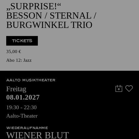
BURGWINKEL TRIO
TICKETS
35,00
€
Abo 12: Jazz
AALTO MUSIKTHEATER
Freitag
08.01.2027
19:30 - 22:30
Aalto-Theater
WIEDERAUFNAHME
WIENER BLUT
Operette in drei Akten von Johann Strauß
Zusammengestellt, bearbeitet und ergänzt von Adolf Müller