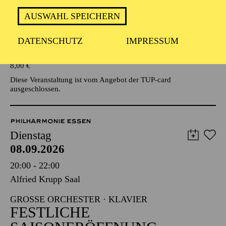
AUSWAHL SPEICHERN
Veranstalter: Eine Kooperationsveranstaltung mit der Stadt
Essen
DATENSCHUTZ
IMPRESSUM
TICKETS
8,00
€
Diese Veranstaltung ist vom Angebot der TUP-card
ausgeschlossen.
PHILHARMONIE ESSEN
Dienstag
08.09.2026
20:00 - 22:00
Alfried Krupp Saal
GROSSE ORCHESTER · KLAVIER
FESTLICHE