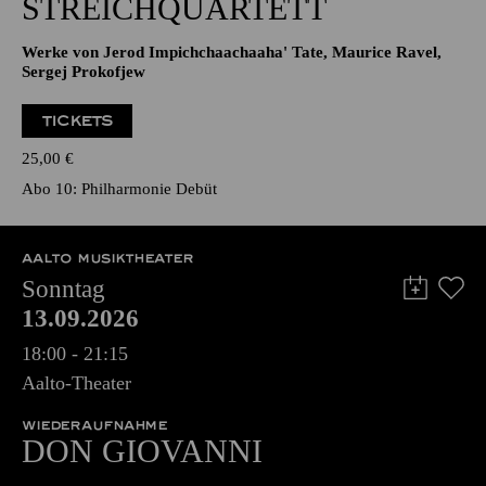
STREICHQUARTETT
Werke von Jerod Impichchaachaaha' Tate, Maurice Ravel,
Sergej Prokofjew
TICKETS
25,00
€
Abo 10: Philharmonie Debüt
AALTO MUSIKTHEATER
Sonntag
13.09.2026
18:00 - 21:15
Aalto-Theater
WIEDERAUFNAHME
DON GIO­VANNI