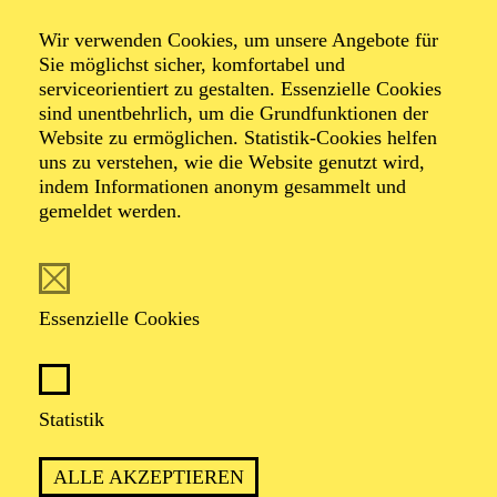
Veranstalter: Theater-, Konzert- u. Gastspieldirektion OTTO
Wir verwenden Cookies, um unsere Angebote für
HOFNER GMBH
Sie möglichst sicher, komfortabel und
serviceorientiert zu gestalten. Essenzielle Cookies
TICKETS
sind unentbehrlich, um die Grundfunktionen der
Website zu ermöglichen. Statistik-Cookies helfen
-
55,20
52,70
€
uns zu verstehen, wie die Website genutzt wird,
Die Veranstaltung ist vom Angebot der TUPcard ausgeschlossen.
indem Informationen anonym gesammelt und
gemeldet werden.
SCHAUSPIEL ESSEN
Samstag
05.09.2026
Essenzielle Cookies
19:30 - 21:30
Grillo-Theater
BLICK AUF DEN IRAN –
Statistik
STIMMEN ZUR AKTUELLEN
ALLE AKZEPTIEREN
LAGE