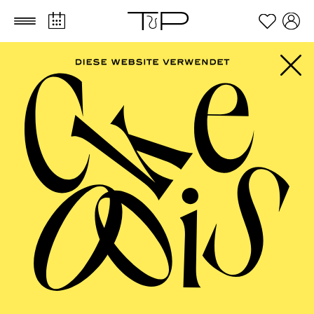
Zum Hauptinhalt springen
Zum Footer springen
FILTER
SEPTEMBER 2026
PHILHARMONIE ESSEN
Freitag
04.09.2026
20:00 - 23:00
Alfried Krupp Saal
HÖHNER CLASSIC