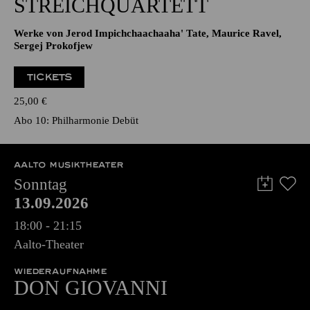
STREICHQUARTETT
Werke von Jerod Impichchaachaaha' Tate, Maurice Ravel,
Sergej Prokofjew
TICKETS
25,00
€
Abo 10: Philharmonie Debüt
AALTO MUSIKTHEATER
Sonntag
13.09.2026
18:00 - 21:15
Aalto-Theater
WIEDERAUFNAHME
DON GIO­VANNI