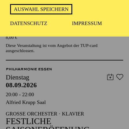
AUSWAHL SPEICHERN
Veranstalter: Eine Kooperationsveranstaltung mit der Stadt
Essen
DATENSCHUTZ
IMPRESSUM
TICKETS
8,00
€
Diese Veranstaltung ist vom Angebot der TUP-card
ausgeschlossen.
PHILHARMONIE ESSEN
Dienstag
08.09.2026
20:00 - 22:00
Alfried Krupp Saal
GROSSE ORCHESTER · KLAVIER
FESTLICHE