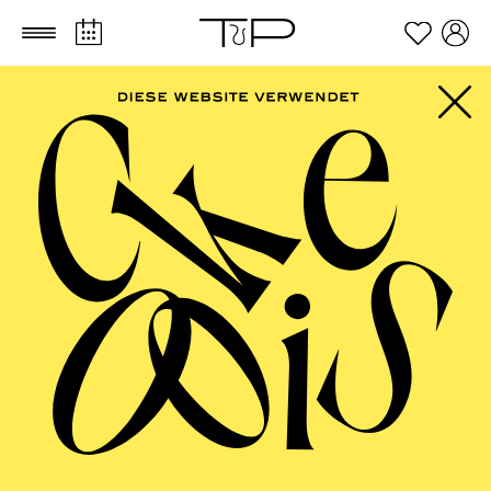
Zum Hauptinhalt springen
Zum Footer springen
FILTER
SEPTEMBER 2026
PHILHARMONIE ESSEN
Freitag
04.09.2026
20:00 - 23:00
Alfried Krupp Saal
HÖHNER CLASSIC