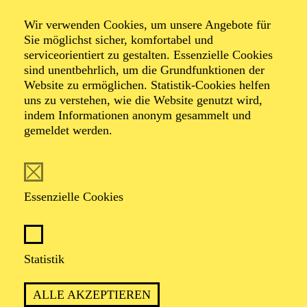
Veranstalter: Theater-, Konzert- u. Gastspieldirektion OTTO
Wir verwenden Cookies, um unsere Angebote für
HOFNER GMBH
Sie möglichst sicher, komfortabel und
serviceorientiert zu gestalten. Essenzielle Cookies
TICKETS
sind unentbehrlich, um die Grundfunktionen der
Website zu ermöglichen. Statistik-Cookies helfen
-
55,20
52,70
€
uns zu verstehen, wie die Website genutzt wird,
Die Veranstaltung ist vom Angebot der TUPcard ausgeschlossen.
indem Informationen anonym gesammelt und
gemeldet werden.
SCHAUSPIEL ESSEN
Samstag
05.09.2026
Essenzielle Cookies
19:30 - 21:30
Grillo-Theater
BLICK AUF DEN IRAN –
Statistik
STIMMEN ZUR AKTUELLEN
ALLE AKZEPTIEREN
LAGE