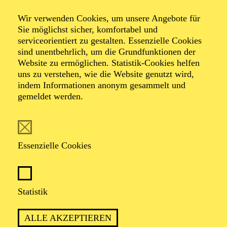
Veranstalter: Theater-, Konzert- u. Gastspieldirektion OTTO
Wir verwenden Cookies, um unsere Angebote für
HOFNER GMBH
Sie möglichst sicher, komfortabel und
serviceorientiert zu gestalten. Essenzielle Cookies
TICKETS
sind unentbehrlich, um die Grundfunktionen der
Website zu ermöglichen. Statistik-Cookies helfen
-
55,20
52,70
€
uns zu verstehen, wie die Website genutzt wird,
Die Veranstaltung ist vom Angebot der TUPcard ausgeschlossen.
indem Informationen anonym gesammelt und
gemeldet werden.
SCHAUSPIEL ESSEN
Samstag
05.09.2026
Essenzielle Cookies
19:30 - 21:30
Grillo-Theater
BLICK AUF DEN IRAN –
Statistik
STIMMEN ZUR AKTUELLEN
ALLE AKZEPTIEREN
LAGE