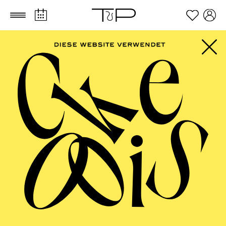
Zum Hauptinhalt springen
Zum Footer springen
FILTER
SEPTEMBER 2026
PHILHARMONIE ESSEN
Freitag
04.09.2026
20:00 - 23:00
Alfried Krupp Saal
HÖHNER CLASSIC