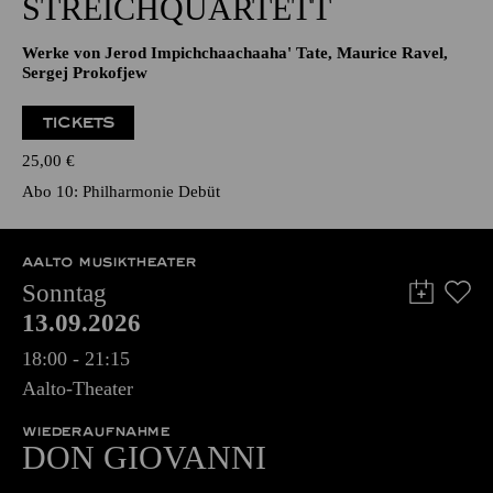
STREICHQUARTETT
Werke von Jerod Impichchaachaaha' Tate, Maurice Ravel,
Sergej Prokofjew
TICKETS
25,00
€
Abo 10: Philharmonie Debüt
AALTO MUSIKTHEATER
Sonntag
13.09.2026
18:00 - 21:15
Aalto-Theater
WIEDERAUFNAHME
DON GIO­VANNI