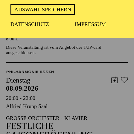
AUSWAHL SPEICHERN
Veranstalter: Eine Kooperationsveranstaltung mit der Stadt
Essen
DATENSCHUTZ
IMPRESSUM
TICKETS
8,00
€
Diese Veranstaltung ist vom Angebot der TUP-card
ausgeschlossen.
PHILHARMONIE ESSEN
Dienstag
08.09.2026
20:00 - 22:00
Alfried Krupp Saal
GROSSE ORCHESTER · KLAVIER
FESTLICHE