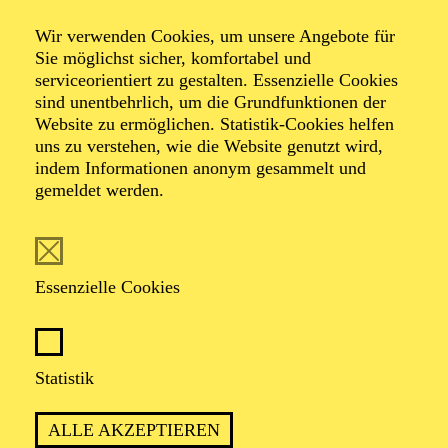
Veranstalter: Theater-, Konzert- u. Gastspieldirektion OTTO
Wir verwenden Cookies, um unsere Angebote für
HOFNER GMBH
Sie möglichst sicher, komfortabel und
serviceorientiert zu gestalten. Essenzielle Cookies
TICKETS
sind unentbehrlich, um die Grundfunktionen der
Website zu ermöglichen. Statistik-Cookies helfen
-
55,20
52,70
€
uns zu verstehen, wie die Website genutzt wird,
Die Veranstaltung ist vom Angebot der TUPcard ausgeschlossen.
indem Informationen anonym gesammelt und
gemeldet werden.
SCHAUSPIEL ESSEN
Samstag
05.09.2026
Essenzielle Cookies
19:30 - 21:30
Grillo-Theater
BLICK AUF DEN IRAN –
Statistik
STIMMEN ZUR AKTUELLEN
ALLE AKZEPTIEREN
LAGE