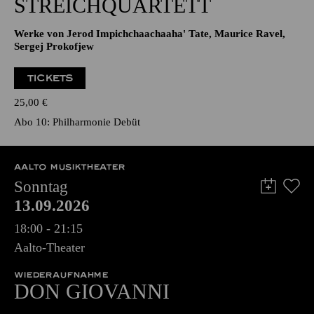
STREICHQUARTETT
Werke von Jerod Impichchaachaaha' Tate, Maurice Ravel,
Sergej Prokofjew
TICKETS
25,00
€
Abo 10: Philharmonie Debüt
AALTO MUSIKTHEATER
Sonntag
13.09.2026
18:00 - 21:15
Aalto-Theater
WIEDERAUFNAHME
DON GIO­VANNI