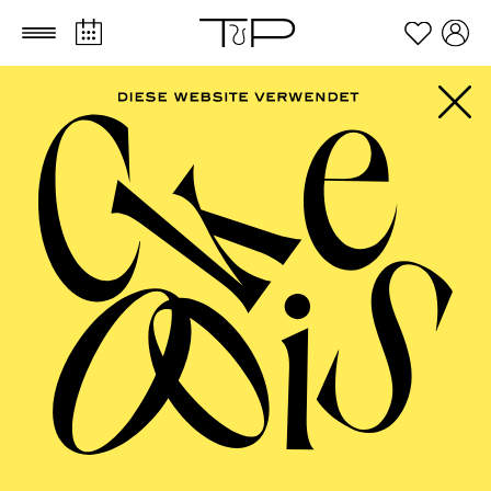
Zum Hauptinhalt springen
Zum Footer springen
FILTER
SEPTEMBER 2026
PHILHARMONIE ESSEN
Freitag
04.09.2026
20:00 - 23:00
Alfried Krupp Saal
HÖHNER CLASSIC