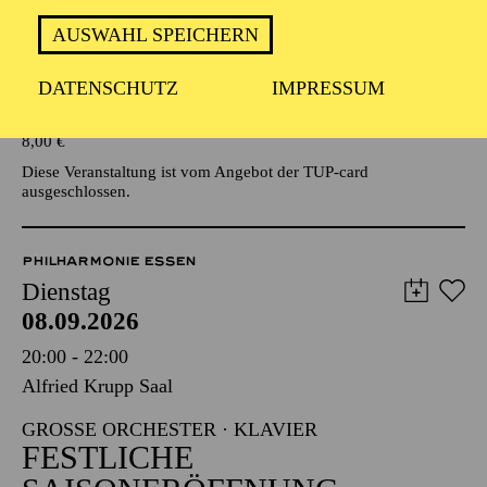
AUSWAHL SPEICHERN
Veranstalter: Eine Kooperationsveranstaltung mit der Stadt
Essen
DATENSCHUTZ
IMPRESSUM
TICKETS
8,00
€
Diese Veranstaltung ist vom Angebot der TUP-card
ausgeschlossen.
PHILHARMONIE ESSEN
Dienstag
08.09.2026
20:00 - 22:00
Alfried Krupp Saal
GROSSE ORCHESTER · KLAVIER
FESTLICHE