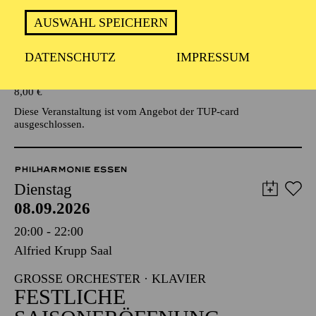
AUSWAHL SPEICHERN
Veranstalter: Eine Kooperationsveranstaltung mit der Stadt
Essen
DATENSCHUTZ
IMPRESSUM
TICKETS
8,00
€
Diese Veranstaltung ist vom Angebot der TUP-card
ausgeschlossen.
PHILHARMONIE ESSEN
Dienstag
08.09.2026
20:00 - 22:00
Alfried Krupp Saal
GROSSE ORCHESTER · KLAVIER
FESTLICHE