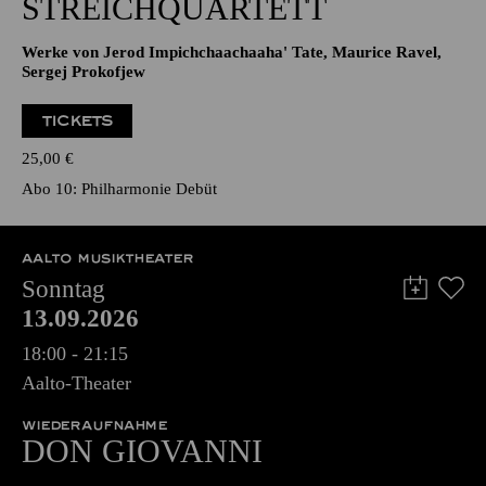
STREICHQUARTETT
Werke von Jerod Impichchaachaaha' Tate, Maurice Ravel,
Sergej Prokofjew
TICKETS
25,00
€
Abo 10: Philharmonie Debüt
AALTO MUSIKTHEATER
Sonntag
13.09.2026
18:00 - 21:15
Aalto-Theater
WIEDERAUFNAHME
DON GIO­VANNI