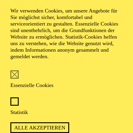
Veranstalter: Theater-, Konzert- u. Gastspieldirektion OTTO
Wir verwenden Cookies, um unsere Angebote für
HOFNER GMBH
Sie möglichst sicher, komfortabel und
serviceorientiert zu gestalten. Essenzielle Cookies
TICKETS
sind unentbehrlich, um die Grundfunktionen der
Website zu ermöglichen. Statistik-Cookies helfen
-
55,20
52,70
€
uns zu verstehen, wie die Website genutzt wird,
Die Veranstaltung ist vom Angebot der TUPcard ausgeschlossen.
indem Informationen anonym gesammelt und
gemeldet werden.
SCHAUSPIEL ESSEN
Samstag
05.09.2026
Essenzielle Cookies
19:30 - 21:30
Grillo-Theater
BLICK AUF DEN IRAN –
Statistik
STIMMEN ZUR AKTUELLEN
ALLE AKZEPTIEREN
LAGE