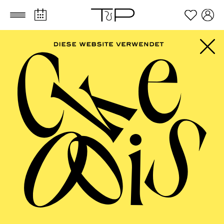
Zum Hauptinhalt springen
Zum Footer springen
Für Kinder zwischen 11 und 14 Jahren
TICKETS
FILTER
40,00
€
Der Ticketkauf berechtigt für die Teilnahme am gesamten
Workshop vom 30.03. - 02.04.2027.
PHILHARMONIE ESSEN
Montag
01.03.2027
10:00 - 10:45
NATIONAL-BANK Pavillon
PHILHARMONIE ENTDECKEN ·
KINDERKONZERT
ABENTEUER MUSIK