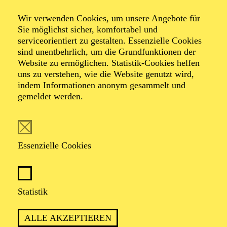
EINE WELTMUSIK-REISE
Wir verwenden Cookies, um unsere Angebote für
Für Kinder von 3 bis 6 Jahren
Sie möglichst sicher, komfortabel und
serviceorientiert zu gestalten. Essenzielle Cookies
TICKETS
sind unentbehrlich, um die Grundfunktionen der
Website zu ermöglichen. Statistik-Cookies helfen
12,00
€
uns zu verstehen, wie die Website genutzt wird,
indem Informationen anonym gesammelt und
gemeldet werden.
AALTO MUSIKTHEATER
AALTO BALLETT ESSEN
Mittwoch
03.03.2027
Essenzielle Cookies
15:30 - 17:30
Aalto-Foyer
ÖFFENTLICHE THEATER­
Statistik
FÜHRUNG
ALLE AKZEPTIEREN
Zweistündiger öffentlicher Rundgang durch das Aalto-Theater