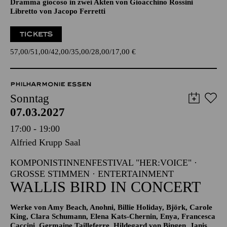
TICKETS
57,00
51,00
42,00
35,00
28,00
17,00
€
PHILHARMONIE ESSEN
Sonntag
07.03.2027
17:00 - 19:00
Alfried Krupp Saal
KOMPONISTINNENFESTIVAL "HER:VOICE" ·
GROSSE STIMMEN · ENTERTAINMENT
WALLIS BIRD IN CONCERT
Werke von Amy Beach, Anohni, Billie Holiday, Björk, Carole
King, Clara Schumann, Elena Kats-Chernin, Enya, Francesca
Caccini, Germaine Tailleferre, Hildegard von Bingen, Janis
Joplin, Joni Mitchell, Kate Bush, Maria Theresia von Paradis,
Sandie Wollasch, Tori Amos, Wallis Bird