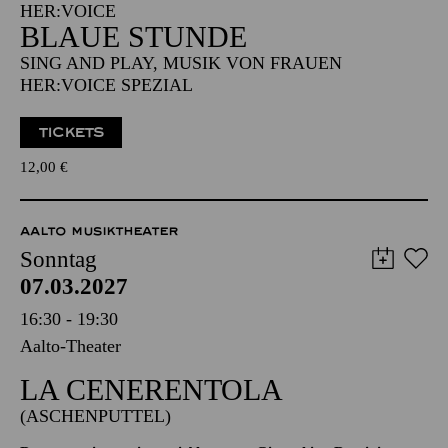
SING AND PLAY, MUSIK VON FRAUEN
HER:VOICE SPEZIAL
TICKETS
12,00
€
AALTO MUSIKTHEATER
Sonntag
07.03.2027
16:30 - 19:30
Aalto-Theater
LA CENE­RENTOLA
(ASCHENPUTTEL)
Dramma giocoso in zwei Akten von Gioacchino Rossini
Libretto von Jacopo Ferretti