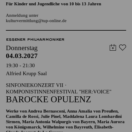
kulturvermittlung@tup-online.de
ESSENER PHILHARMONIKER
Donnerstag
04.03.2027
19:30 - 21:30
Alfried Krupp Saal
SINFONIEKONZERT VII ·
KOMPONISTINNENFESTIVAL "HER:VOICE"
BAROCKE OPULENZ
Werke von Andrea Bernasconi, Anna Amalia von Preußen,
Camilla de Rossi, Julie Pinel, Maddalena Laura Lombardini
Sirmen, Maria Antonia Walpurgis von Bayern, Maria Aurora
von Königsmarck, Wilhelmine von Bayreuth, Élisabeth-
Claude Jacquet de La Guerre
19:00 Konzerteinführung