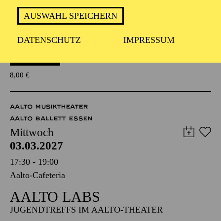
mit Blick hinter die Kulissen
AUSWAHL SPEICHERN
TICKETS
DATENSCHUTZ
IMPRESSUM
8,00
€
AALTO MUSIKTHEATER
AALTO BALLETT ESSEN
Mittwoch
03.03.2027
17:30 - 19:00
Aalto-Cafeteria
AALTO LABS
JUGENDTREFFS IM AALTO-THEATER
Für Kinder und Jugendliche von 10 bis 13 Jahren
Anmeldung unter