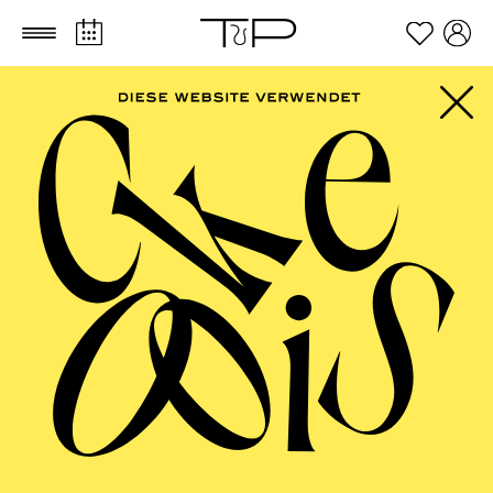
Zum Hauptinhalt springen
Zum Footer springen
FILTER
SEPTEMBER 2026
PHILHARMONIE ESSEN
Freitag
04.09.2026
20:00 - 23:00
Alfried Krupp Saal
HÖHNER CLASSIC