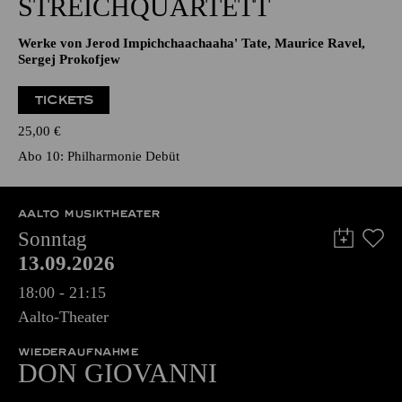
STREICHQUARTETT
Werke von Jerod Impichchaachaaha' Tate, Maurice Ravel,
Sergej Prokofjew
TICKETS
25,00
€
Abo 10: Philharmonie Debüt
AALTO MUSIKTHEATER
Sonntag
13.09.2026
18:00 - 21:15
Aalto-Theater
WIEDERAUFNAHME
DON GIO­VANNI