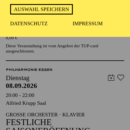
AUSWAHL SPEICHERN
Veranstalter: Eine Kooperationsveranstaltung mit der Stadt
Essen
DATENSCHUTZ
IMPRESSUM
TICKETS
8,00
€
Diese Veranstaltung ist vom Angebot der TUP-card
ausgeschlossen.
PHILHARMONIE ESSEN
Dienstag
08.09.2026
20:00 - 22:00
Alfried Krupp Saal
GROSSE ORCHESTER · KLAVIER
FESTLICHE