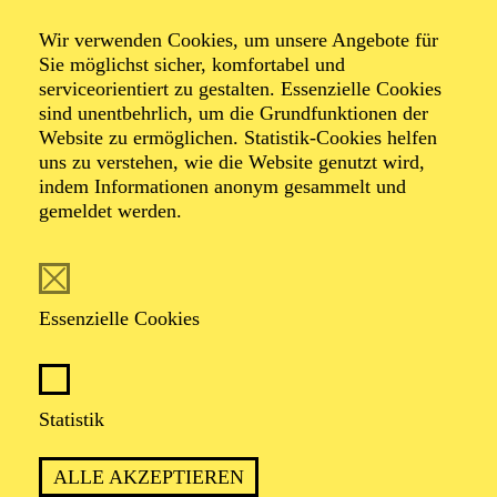
Veranstalter: Theater-, Konzert- u. Gastspieldirektion OTTO
Wir verwenden Cookies, um unsere Angebote für
HOFNER GMBH
Sie möglichst sicher, komfortabel und
serviceorientiert zu gestalten. Essenzielle Cookies
TICKETS
sind unentbehrlich, um die Grundfunktionen der
Website zu ermöglichen. Statistik-Cookies helfen
-
55,20
52,70
€
uns zu verstehen, wie die Website genutzt wird,
Die Veranstaltung ist vom Angebot der TUPcard ausgeschlossen.
indem Informationen anonym gesammelt und
gemeldet werden.
SCHAUSPIEL ESSEN
Samstag
05.09.2026
Essenzielle Cookies
19:30 - 21:30
Grillo-Theater
BLICK AUF DEN IRAN –
Statistik
STIMMEN ZUR AKTUELLEN
ALLE AKZEPTIEREN
LAGE