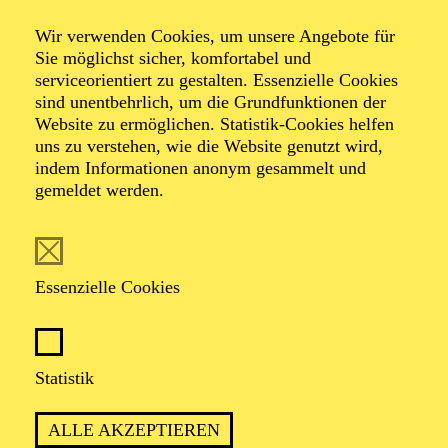
Veranstalter: Theater-, Konzert- u. Gastspieldirektion OTTO
Wir verwenden Cookies, um unsere Angebote für
HOFNER GMBH
Sie möglichst sicher, komfortabel und
serviceorientiert zu gestalten. Essenzielle Cookies
TICKETS
sind unentbehrlich, um die Grundfunktionen der
Website zu ermöglichen. Statistik-Cookies helfen
-
55,20
52,70
€
uns zu verstehen, wie die Website genutzt wird,
Die Veranstaltung ist vom Angebot der TUPcard ausgeschlossen.
indem Informationen anonym gesammelt und
gemeldet werden.
SCHAUSPIEL ESSEN
Samstag
05.09.2026
Essenzielle Cookies
19:30 - 21:30
Grillo-Theater
BLICK AUF DEN IRAN –
Statistik
STIMMEN ZUR AKTUELLEN
ALLE AKZEPTIEREN
LAGE