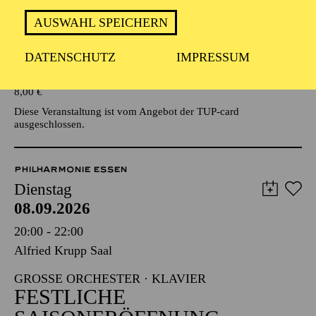
AUSWAHL SPEICHERN
Veranstalter: Eine Kooperationsveranstaltung mit der Stadt
Essen
DATENSCHUTZ
IMPRESSUM
TICKETS
8,00
€
Diese Veranstaltung ist vom Angebot der TUP-card
ausgeschlossen.
PHILHARMONIE ESSEN
Dienstag
08.09.2026
20:00 - 22:00
Alfried Krupp Saal
GROSSE ORCHESTER · KLAVIER
FESTLICHE