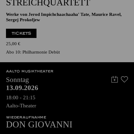
STREICHQUARTETT
Werke von Jerod Impichchaachaaha' Tate, Maurice Ravel,
Sergej Prokofjew
TICKETS
25,00
€
Abo 10: Philharmonie Debüt
AALTO MUSIKTHEATER
Sonntag
13.09.2026
18:00 - 21:15
Aalto-Theater
WIEDERAUFNAHME
DON GIO­VANNI