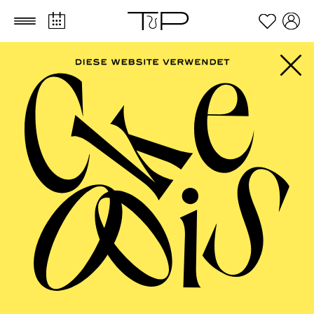
Zum Hauptinhalt springen
Zum Footer springen
FILTER
SEPTEMBER 2026
PHILHARMONIE ESSEN
Freitag
04.09.2026
20:00 - 23:00
Alfried Krupp Saal
HÖHNER CLASSIC