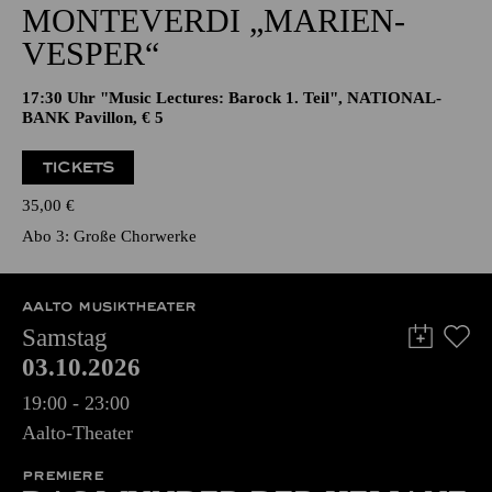
17:30 Uhr "Music Lectures: Barock 1. Teil", NATIONAL-
BANK Pavillon, € 5
TICKETS
35,00
€
Abo 3: Große Chorwerke
AALTO MUSIKTHEATER
Samstag
03.10.2026
19:00 - 23:00
Aalto-Theater
PREMIERE
DAS WUNDER DER HELIANE
Oper in drei Akten von Erich Wolfgang Korngold