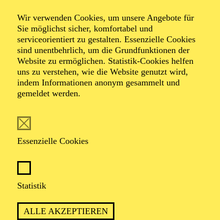
TICKETS
Wir verwenden Cookies, um unsere Angebote für
35,00
€
Sie möglichst sicher, komfortabel und
Abo 13: Entertainment
serviceorientiert zu gestalten. Essenzielle Cookies
sind unentbehrlich, um die Grundfunktionen der
Website zu ermöglichen. Statistik-Cookies helfen
AALTO MUSIKTHEATER
uns zu verstehen, wie die Website genutzt wird,
AALTO BALLETT ESSEN
indem Informationen anonym gesammelt und
Freitag
gemeldet werden.
02.10.2026
15:30 - 17:30
Aalto-Foyer
Essenzielle Cookies
ÖFFENTLICHE THEATER­
FÜHRUNG
Statistik
Zweistündiger öffentlicher Rundgang durch das Aalto-Theater
mit Blick hinter die Kulissen
ALLE AKZEPTIEREN