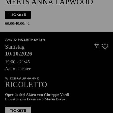
TICKETS
60,00
40,00
-
€
AALTO MUSIKTHEATER
Samstag
10.10.2026
19:00 - 21:45
Aalto-Theater
WIEDERAUFNAHME
RIGO­LETTO
Oper in drei Akten von Giuseppe Verdi
Libretto von Francesco Maria Piave
TICKETS
57,00
51,00
42,00
35,00
28,00
17,00
€