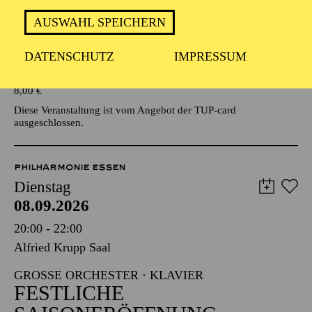
AUSWAHL SPEICHERN
Veranstalter: Eine Kooperationsveranstaltung mit der Stadt
Essen
DATENSCHUTZ
IMPRESSUM
TICKETS
8,00
€
Diese Veranstaltung ist vom Angebot der TUP-card
ausgeschlossen.
PHILHARMONIE ESSEN
Dienstag
08.09.2026
20:00 - 22:00
Alfried Krupp Saal
GROSSE ORCHESTER · KLAVIER
FESTLICHE