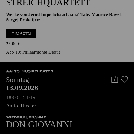
STREICHQUARTETT
Werke von Jerod Impichchaachaaha' Tate, Maurice Ravel,
Sergej Prokofjew
TICKETS
25,00
€
Abo 10: Philharmonie Debüt
AALTO MUSIKTHEATER
Sonntag
13.09.2026
18:00 - 21:15
Aalto-Theater
WIEDERAUFNAHME
DON GIO­VANNI