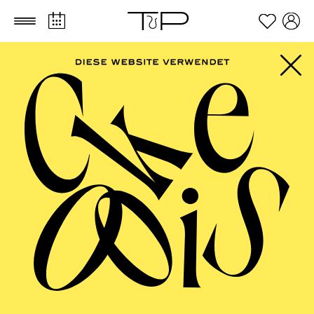
Zum Hauptinhalt springen
Zum Footer springen
FILTER
SEPTEMBER 2026
PHILHARMONIE ESSEN
Freitag
04.09.2026
20:00 - 23:00
Alfried Krupp Saal
HÖHNER CLASSIC