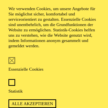
Veranstalter: Theater-, Konzert- u. Gastspieldirektion OTTO
Wir verwenden Cookies, um unsere Angebote für
HOFNER GMBH
Sie möglichst sicher, komfortabel und
serviceorientiert zu gestalten. Essenzielle Cookies
TICKETS
sind unentbehrlich, um die Grundfunktionen der
Website zu ermöglichen. Statistik-Cookies helfen
-
55,20
52,70
€
uns zu verstehen, wie die Website genutzt wird,
Die Veranstaltung ist vom Angebot der TUPcard ausgeschlossen.
indem Informationen anonym gesammelt und
gemeldet werden.
SCHAUSPIEL ESSEN
Samstag
05.09.2026
Essenzielle Cookies
19:30 - 21:30
Grillo-Theater
BLICK AUF DEN IRAN –
Statistik
STIMMEN ZUR AKTUELLEN
ALLE AKZEPTIEREN
LAGE