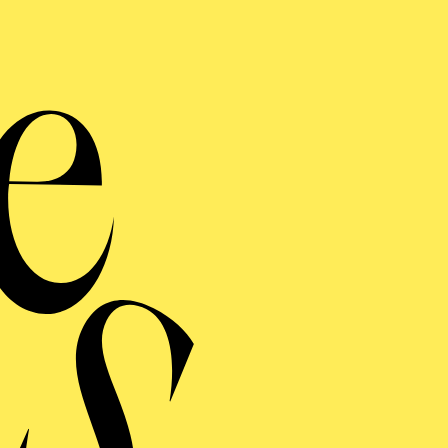
So spenden Sie
in unserem Webshop finden Sie am Ende des Warenkorb
en gewünschten Betrag aus und fügen diesen dem Waren
en Sie auch für „Der geschenkte Platz“ spenden, ohne 
dem folgenden Link:
SPENDE „DER GESCHENKTE PLATZ“
 Sonderausgaben in Ihrer Einkommensteuererklärung a
Sie keine offizielle Spendenquittung. Hier reicht dem 
Zahlungsbeleg.