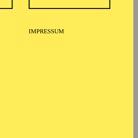
irkt
IMPRESSUM
karten für diejenigen zu
ung können Kinder- und
cken.
r des faszinierenden
rung für alle. Sie
Gefühl, willkommen zu