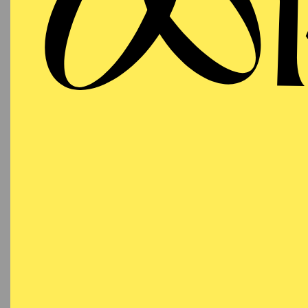
Ein 
Wir danken Ihnen von g
macht „den geschenkten 
und kulturinteressierte