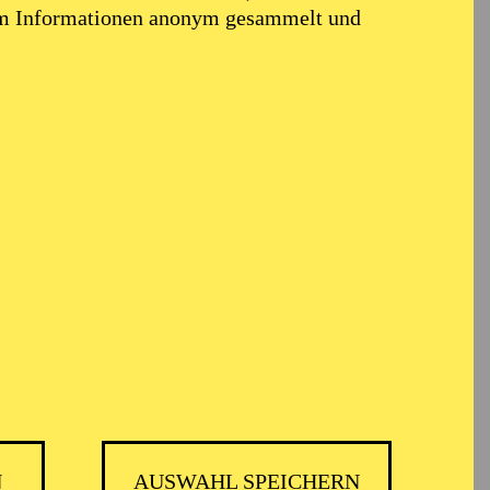
em Informationen anonym gesammelt und
ont erweitert. Doch
en oder Konzerte zu
 wir genau das
terstützen!
bauen
sen (TUP) dieses
hen und Familien mit
 und gesellschaftlicher
N
AUSWAHL SPEICHERN