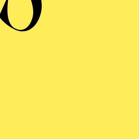
herzliches Danke
anzem Herzen für diesen wichtigen persönlichen Beitrag
Platz“ erst möglich und zaubert ein Lächeln in die Ges
r Menschen in unserer Stadt.