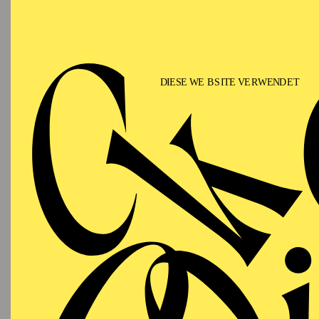
Bei jedem Kartenkauf 
spenden. Wählen Sie d
Selbstverständlich könn
Folgen Sie dazu bitte 
Sie können Spenden als
bis
300 Euro
benötigen 
Kontoauszug oder der 