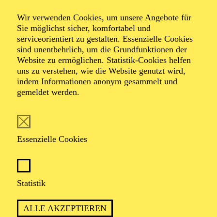
Wir verwenden Cookies, um unsere Angebote für
Wenn Klimafakten Gesichter bekommen –
Sie möglichst sicher, komfortabel und
Ein Abend mit Zeitzeugen des Klimawandels
serviceorientiert zu gestalten. Essenzielle Cookies
Veranstalter: EXILE e.V., Schauspiel Essen, migration-
sind unentbehrlich, um die Grundfunktionen der
audio-archiv
Website zu ermöglichen. Statistik-Cookies helfen
uns zu verstehen, wie die Website genutzt wird,
indem Informationen anonym gesammelt und
gemeldet werden.
Essenzielle Cookies
Beschreibung
Die Klimakrise ist nicht weg. Sie ist nur leiser
Statistik
geworden – in Talkshows, Schlagzeilen,
Alltagsgesprächen. Währenddessen verändert sie Leben
ALLE AKZEPTIEREN
in Echtzeit.