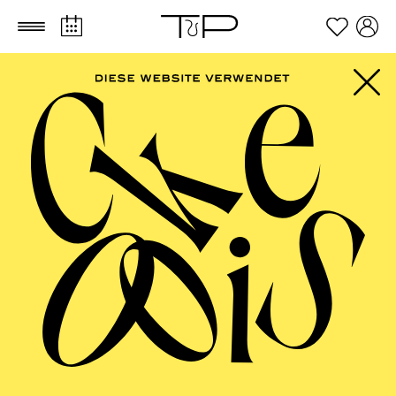
Zum Hauptinhalt springen
Zum Footer springen
Blickpunkt Aalto
Einführungen
Zu ausgewählten Inszenierungen in der Oper und im
Ballett bieten wir Ihnen vor Beginn einiger
Vorstellungen eine informative Einführung.
Einführung „zum Anfassen“
In unseren Einführungen „zum Anfassen“ wird Theater