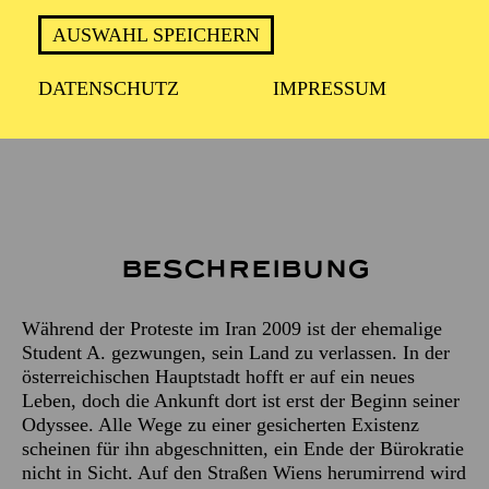
PREMIERE
11. Dezember 2026
AUSWAHL SPEICHERN
DATENSCHUTZ
IMPRESSUM
Empfohlen ab 14 Jahren
Beschreibung
Während der Proteste im Iran 2009 ist der ehemalige
Student A. gezwungen, sein Land zu verlassen. In der
österreichischen Hauptstadt hofft er auf ein neues
Leben, doch die Ankunft dort ist erst der Beginn seiner
Odyssee. Alle Wege zu einer gesicherten Existenz
scheinen für ihn abgeschnitten, ein Ende der Bürokratie
nicht in Sicht. Auf den Straßen Wiens herumirrend wird