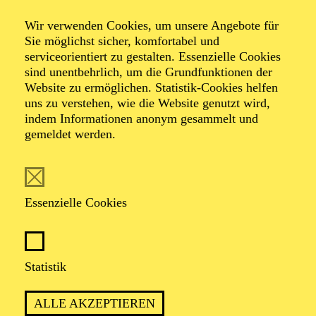
Das Ende ist nah
Wir verwenden Cookies, um unsere Angebote für
Sie möglichst sicher, komfortabel und
serviceorientiert zu gestalten. Essenzielle Cookies
von Amir Gudarzi
sind unentbehrlich, um die Grundfunktionen der
Fassung von Ayşe Güvendiren
Website zu ermöglichen. Statistik-Cookies helfen
uns zu verstehen, wie die Website genutzt wird,
indem Informationen anonym gesammelt und
TERMINE
gemeldet werden.
Essenzielle Cookies
WENN DIE SPRACHE VERLOREN IST
UND ZUKUNFT IN DER SCHWEBE
BLEIBT
Statistik
ALLE AKZEPTIEREN