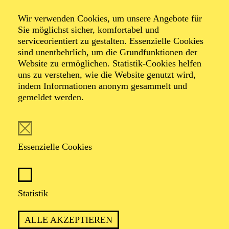
Relations
Wir verwenden Cookies, um unsere Angebote für
Sie möglichst sicher, komfortabel und
serviceorientiert zu gestalten. Essenzielle Cookies
Tanz-Triptychon von Jiří Kylián und Johan Inger
sind unentbehrlich, um die Grundfunktionen der
Musik von Benjamin Britten, Dirk Haubrich nach
Website zu ermöglichen. Statistik-Cookies helfen
Wolfgang Amadeus Mozart, Arvo Pärt, Maurice Ravel
uns zu verstehen, wie die Website genutzt wird,
indem Informationen anonym gesammelt und
gemeldet werden.
TICKETS
Essenzielle Cookies
POETISCH UND KRAFTVOLL
ZUGLEICH: EIN TANZABEND ÜBER
Statistik
DIE TIEFE UND VIELFALT
MENSCHLICHER BEZIEHUNGEN
ALLE AKZEPTIEREN