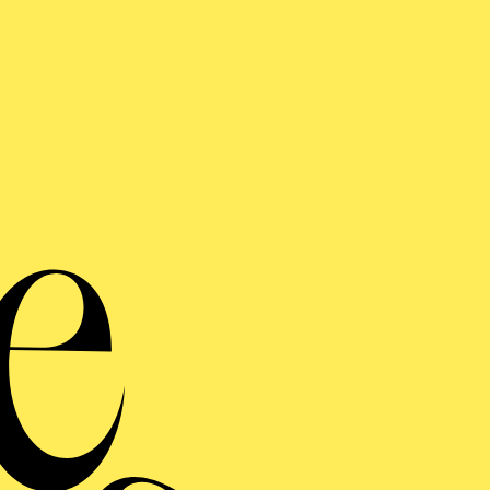
Sin
Wei
or