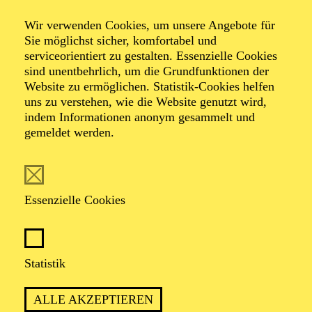
Große Stimmen · Entertainment
Wir verwenden Cookies, um unsere Angebote für
Wallis Bird in
Sie möglichst sicher, komfortabel und
serviceorientiert zu gestalten. Essenzielle Cookies
sind unentbehrlich, um die Grundfunktionen der
Concert
Website zu ermöglichen. Statistik-Cookies helfen
uns zu verstehen, wie die Website genutzt wird,
indem Informationen anonym gesammelt und
gemeldet werden.
Werke von Amy Beach, Anohni, Billie Holiday, Björk,
Carole King, Clara Schumann, Elena Kats-Chernin,
Enya, Francesca Caccini, Germaine Tailleferre,
Hildegard von Bingen, Janis Joplin, Joni Mitchell, Kate
Essenzielle Cookies
Bush, Maria Theresia von Paradis, Sandie Wollasch,
Tori Amos, Wallis Bird
Statistik
TICKETS
ALLE AKZEPTIEREN