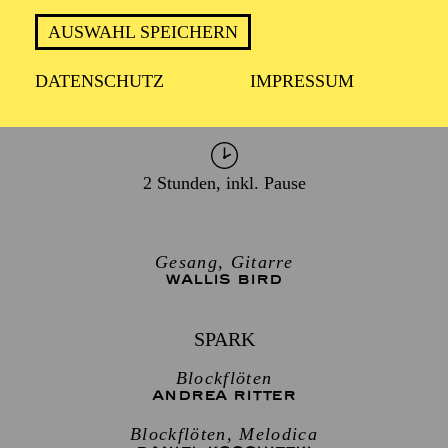
AUSWAHL SPEICHERN
DATENSCHUTZ
IMPRESSUM
TERMIN
Sonntag 7. März 2027
2 Stunden, inkl. Pause
Gesang, Gitarre
WALLIS BIRD
SPARK
Blockflöten
ANDREA RITTER
Blockflöten, Melodica