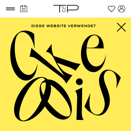
Zum Hauptinhalt springen
Zum Footer springen
PHILHARMONIE
ESSEN
Komponistinnenfestival "her:voice" ·