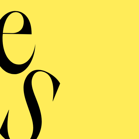
E
Viva