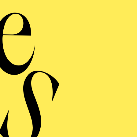
Th
Perso
the 