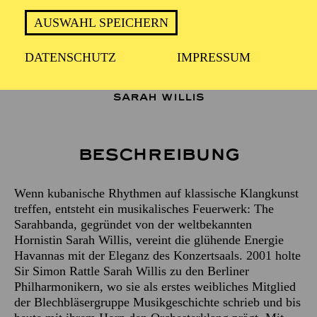
2 Stunden, inkl. Pause
AUSWAHL SPEICHERN
DATENSCHUTZ
IMPRESSUM
THE SARAHBANDA
Horn
SARAH WILLIS
Beschreibung
Wenn kubanische Rhythmen auf klassische Klangkunst
treffen, entsteht ein musikalisches Feuerwerk: The
Sarahbanda, gegründet von der weltbekannten
Hornistin Sarah Willis, vereint die glühende Energie
Havannas mit der Eleganz des Konzertsaals. 2001 holte
Sir Simon Rattle Sarah Willis zu den Berliner
Philharmonikern, wo sie als erstes weibliches Mitglied
der Blechbläsergruppe Musikgeschichte schrieb und bis