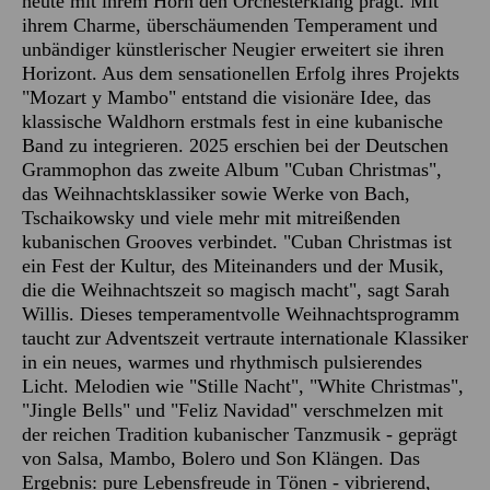
heute mit ihrem Horn den Orchesterklang prägt. Mit
ihrem Charme, überschäumenden Temperament und
unbändiger künstlerischer Neugier erweitert sie ihren
Horizont. Aus dem sensationellen Erfolg ihres Projekts
"Mozart y Mambo" entstand die visionäre Idee, das
klassische Waldhorn erstmals fest in eine kubanische
Band zu integrieren. 2025 erschien bei der Deutschen
Grammophon das zweite Album "Cuban Christmas",
das Weihnachtsklassiker sowie Werke von Bach,
Tschaikowsky und viele mehr mit mitreißenden
kubanischen Grooves verbindet. "Cuban Christmas ist
ein Fest der Kultur, des Miteinanders und der Musik,
die die Weihnachtszeit so magisch macht", sagt Sarah
Willis. Dieses temperamentvolle Weihnachtsprogramm
taucht zur Adventszeit vertraute internationale Klassiker
in ein neues, warmes und rhythmisch pulsierendes
Licht. Melodien wie "Stille Nacht", "White Christmas",
"Jingle Bells" und "Feliz Navidad" verschmelzen mit
der reichen Tradition kubanischer Tanzmusik - geprägt
von Salsa, Mambo, Bolero und Son Klängen. Das
Ergebnis: pure Lebensfreude in Tönen - vibrierend,