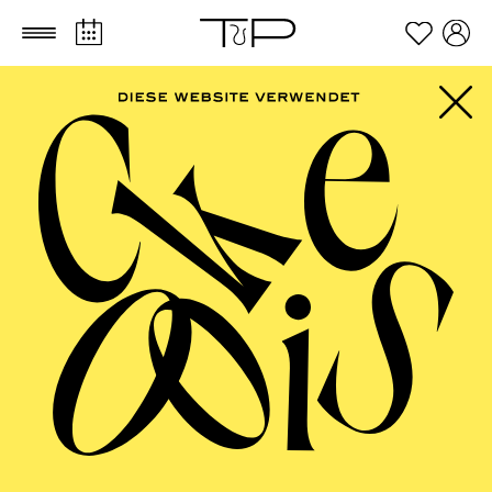
Zum Hauptinhalt springen
Zum Footer springen
PHILHARMONIE
ESSEN
Porträt Anna Lapwood · Orgel ·