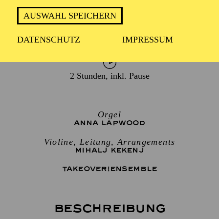
AUSWAHL SPEICHERN
TERMIN
Freitag 9. Oktober 2026
DATENSCHUTZ
IMPRESSUM
2 Stunden, inkl. Pause
Orgel
ANNA LAPWOOD
Violine, Leitung, Arrangements
MIHALJ KEKENJ
TAKEOVER!ENSEMBLE
Beschreibung