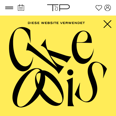
Zum Hauptinhalt springen
Zum Footer springen
PHILHARMONIE
ESSEN
Philharmonie entdecken · NOW!
Transzendenz
Sound LAB
TICKETS