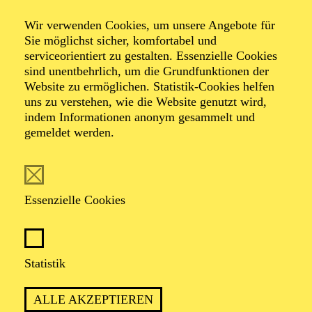
Wir verwenden Cookies, um unsere Angebote für
Sie möglichst sicher, komfortabel und
TERMIN
serviceorientiert zu gestalten. Essenzielle Cookies
Freitag 22. Januar 2027
sind unentbehrlich, um die Grundfunktionen der
Website zu ermöglichen. Statistik-Cookies helfen
uns zu verstehen, wie die Website genutzt wird,
1 Stunde, keine Pause
indem Informationen anonym gesammelt und
gemeldet werden.
Für Kinder ab 10 Jahren
Essenzielle Cookies
Mit dem NOW!-Festivalpass (Preis: € 30,00) erhalten
Sie für alle Veranstaltungen des NOW!-Festivals 2026
Karten zum stark vergünstigten Preis von € 7,00.
Statistik
Die Vergünstigung gilt für eine Karte pro Veranstaltung
je Festivalpass. Der NOW!-Festivalpass ist nicht im
Webshop buchbar.
ALLE AKZEPTIEREN