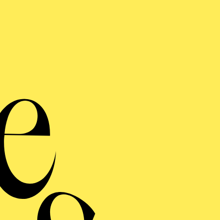
So od
Eine 