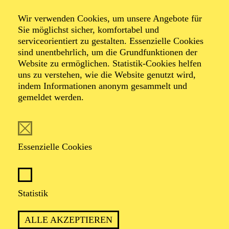
Die Lernmaschine
Wir verwenden Cookies, um unsere Angebote für
Sie möglichst sicher, komfortabel und
serviceorientiert zu gestalten. Essenzielle Cookies
sind unentbehrlich, um die Grundfunktionen der
Ein theatrales Game von machina eX
Website zu ermöglichen. Statistik-Cookies helfen
Mobile Produktion ab 12 Jahren
uns zu verstehen, wie die Website genutzt wird,
indem Informationen anonym gesammelt und
gemeldet werden.
Essenzielle Cookies
PREMIERE
26. Februar 2026
Statistik
WIEDERAUFNAHME
in der Spielzeit 2026/2027
ALLE AKZEPTIEREN