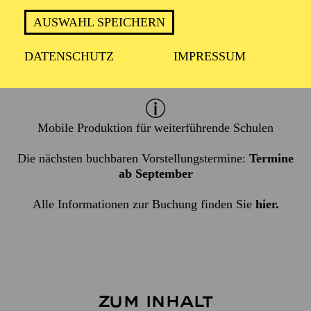
ca. 45 Minuten
AUSWAHL SPEICHERN
DATENSCHUTZ
IMPRESSUM
Empfohlen ab 12 Jahren
Mobile Produktion für weiterführende Schulen
Die nächsten buchbaren Vorstellungstermine:
Termine
ab September
Alle Informationen zur Buchung finden Sie
hier
.
Zum Inhalt