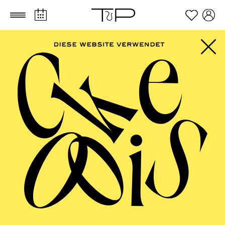
Zum Hauptinhalt springen
Zum Footer springen
SCHAUSPIEL ESSEN
setup.school().