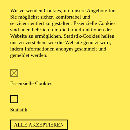
Ruhrepos 2.0 27
Wir verwenden Cookies, um unsere Angebote für
Sie möglichst sicher, komfortabel und
serviceorientiert zu gestalten. Essenzielle Cookies
Revue in sechs Teilen von Gordon Kampe
sind unentbehrlich, um die Grundfunktionen der
Mit Werken von Kurt Weill
Website zu ermöglichen. Statistik-Cookies helfen
semikonzertante Aufführung
uns zu verstehen, wie die Website genutzt wird,
mit Texten aus Literatur, Alltagskultur und Erinnerung,
indem Informationen anonym gesammelt und
zusammengestellt von Gordon Kampe, Patricia Knebel
gemeldet werden.
und Georg Rootering
TICKETS
Essenzielle Cookies
Statistik
EIN MUSIKALISCHER ABEND SO
ALLE AKZEPTIEREN
EHRLICH UND DIREKT WIE DAS