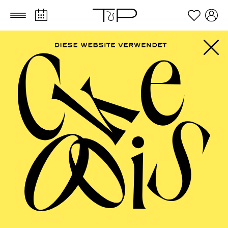
Zum Hauptinhalt springen
Zum Footer springen
PHILHARMONIE
ESSEN
Beethoven-Jubiläum 2027 ·