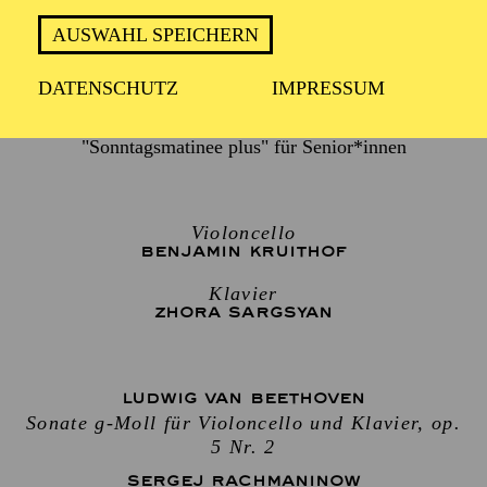
AUSWAHL SPEICHERN
1 Stunde, keine Pause
DATENSCHUTZ
IMPRESSUM
Künstlergespräch im Anschluss an das Konzert
"Sonntagsmatinee plus" für Senior*innen
Violoncello
BENJAMIN KRUITHOF
Klavier
ZHORA SARGSYAN
LUDWIG VAN BEETHOVEN
Sonate g-Moll für Violoncello und Klavier, op.
5 Nr. 2
SERGEJ RACHMANINOW