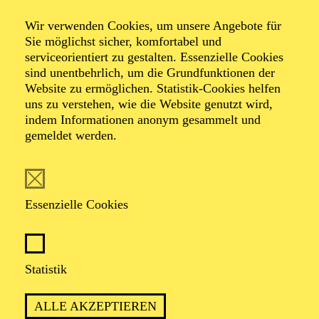
Kammermusik
Wir verwenden Cookies, um unsere Angebote für
Rising Cello Star
Sie möglichst sicher, komfortabel und
serviceorientiert zu gestalten. Essenzielle Cookies
sind unentbehrlich, um die Grundfunktionen der
Website zu ermöglichen. Statistik-Cookies helfen
uns zu verstehen, wie die Website genutzt wird,
Werke von Ludwig van Beethoven, Sergej
indem Informationen anonym gesammelt und
Rachmaninow
gemeldet werden.
TICKETS
Essenzielle Cookies
Statistik
TERMIN
Sonntag 2. Mai 2027
ALLE AKZEPTIEREN