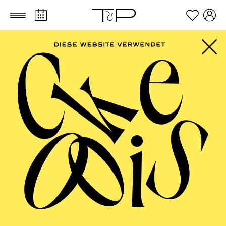
Zum Hauptinhalt springen
Zum Footer springen
PHILHARMONIE
ESSEN
Chorklang · Alte Musik bei