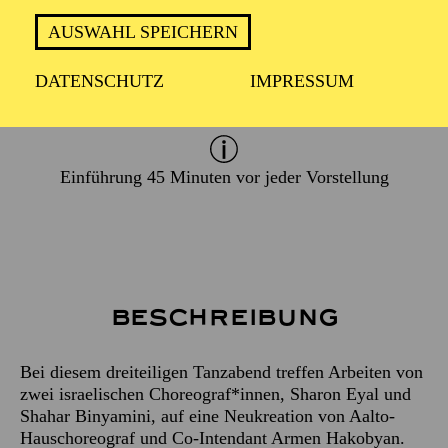
AUSWAHL SPEICHERN
PREMIERE
DATENSCHUTZ
IMPRESSUM
24. April 2027
Einführung 45 Minuten vor jeder Vorstellung
Beschreibung
Bei diesem dreiteiligen Tanzabend treffen Arbeiten von
zwei israelischen Choreograf*innen, Sharon Eyal und
Shahar Binyamini, auf eine Neukreation von Aalto-
Hauschoreograf und Co-Intendant Armen Hakobyan.