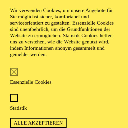
Perspectives
Wir verwenden Cookies, um unsere Angebote für
Sie möglichst sicher, komfortabel und
serviceorientiert zu gestalten. Essenzielle Cookies
Tripleabend mit Choreografien von Sharon Eyal,
sind unentbehrlich, um die Grundfunktionen der
Shahar Binyamini und Armen Hakobyan
Website zu ermöglichen. Statistik-Cookies helfen
Musik von James Brown, Ori Lichtik, Ryuichi
uns zu verstehen, wie die Website genutzt wird,
Sakamoto, Maurice Ravel u. a.
indem Informationen anonym gesammelt und
gemeldet werden.
TICKETS
Essenzielle Cookies
INTENSIV, KRAFTVOLL UND
Statistik
HYPNOTISCH: EIN TANZABEND
ZWISCHEN TECHNO, NEOKLASSIK
ALLE AKZEPTIEREN
UND PURER EMOTION